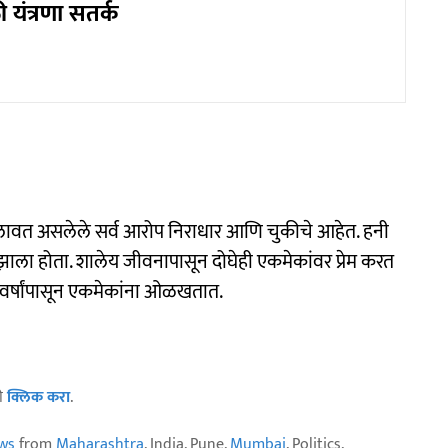
 यंत्रणा सतर्क
यावर लावत असलेले सर्व आरोप निराधार आणि चुकीचे आहेत. हनी
ाला होता. शालेय जीवनापासून दोघेही एकमेकांवर प्रेम करत
र्षांपासून एकमेकांना ओळखतात.
ठी
क्लिक करा
.
ws
from
Maharashtra
, India, Pune,
Mumbai
, Politics,