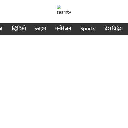
ीज
व्हिडिओ
क्राइम
मनोरंजन
Sports
देश विदेश