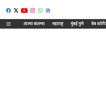
ताज्या बातम्या
महाराष्ट्र
मुंबई पुणे
वेब स्टोर