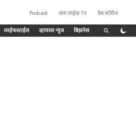
Podcast
साम लाईव्ह TV
वेब स्टोरीज
लाईफस्टाईल
व्हायरल न्यूज
बिझनेस