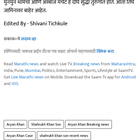
मुनमुन धामेचा आणि अरबाज मर्चंट हे दोघे सुद्धा तुरुंगात होते. आता तिघे
जामिनावर बाहेर आहेत.
Edited By - Shivani Tichkule
सकाळ+चे
सदस्य व्हा
शॉपिंगसाठी 'सकाळ प्राईम डील्स'च्या भन्नाट ऑफर्स पाहण्यासाठी
क्लिक करा
.
Read
Marathi news
and watch Live TV.
Breaking news
from
Maharashtra
,
India, Pune,
Mumbai
, Politics, Entertainment, Sports, Lifestyle at SaamTV.
Get
Live Marathi news
on Mobile. Download the Saam Tv app for
Android
and
IOS
.
Aryan Khan
Shahrukh Khan Son
Aryan Khan Breaking news
Aryan Khan Case
shahrukh khan son recent news