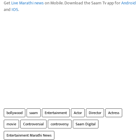
Get
Live Marathi news
on Mobile. Download the Saam Tv app for
Android
and
IOS
.
bollywood
saam
Entertainment
Actor
Director
Actress
movie
Controversial
controversy
Saam Digital
Entertainment Marathi News