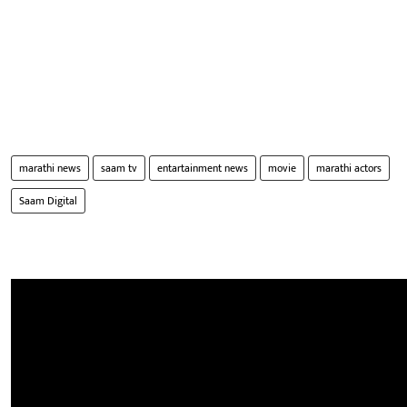
marathi news
saam tv
entartainment news
movie
marathi actors
Saam Digital