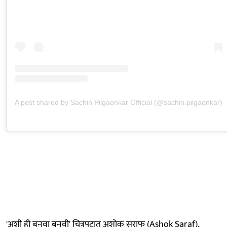
A post shared by Sachin Pilgaonkar Official (@sachin.pilgaonkar)
'अशी ही बनवा बनवी' चित्रपटात अशोक सराफ (Ashok Saraf),