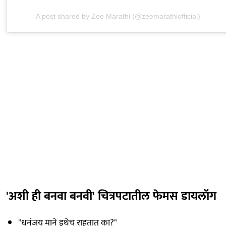
A post shared by Zee Marathi (@zeemarathiofficial)
'अशी ही बनवा बनवी' चित्रपटातील फेमस डायलॉग
"धनंजय माने इथेच राहतात का?"