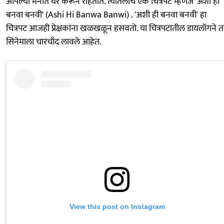
आपल्या मनात घर करून राहतात. त्यातलाच एक चित्रपट म्हणजे 'अशी ही
बनवा बनवी' (Ashi Hi Banwa Banwi) . 'अशी ही बनवा बनवी' हा
चित्रपट आजही प्रेक्षकांना खळखळून हसवतो. या चित्रपटातील डायलॉगने त
सिनेमाला चारचाँद लावले आहेत.
View this post on Instagram