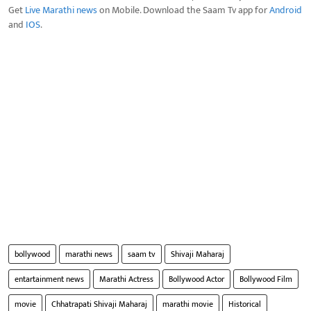
Get
Live Marathi news
on Mobile. Download the Saam Tv app for
Android
and
IOS
.
bollywood
marathi news
saam tv
Shivaji Maharaj
entartainment news
Marathi Actress
Bollywood Actor
Bollywood Film
movie
Chhatrapati Shivaji Maharaj
marathi movie
Historical