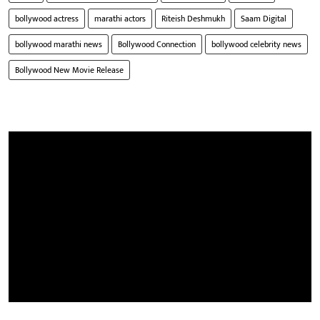
bollywood actress
marathi actors
Riteish Deshmukh
Saam Digital
bollywood marathi news
Bollywood Connection
bollywood celebrity news
Bollywood New Movie Release