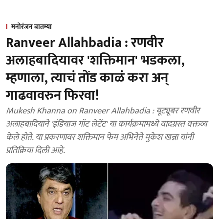
मनोरंजन बातम्या
Ranveer Allahbadia : रणवीर
अलाहबादियावर 'शक्तिमान' भडकला,
म्हणाला, त्याचं तोंड काळं करा अन्
गाढवावरुन फिरवा!
Mukesh Khanna on Ranveer Allahbadia : यूट्यूबर रणवीर
अलाहबादियाने 'इंडियाज गॉट लेटेंट' या कार्यक्रमामध्ये वादग्रस्त वक्तव्य
केले होते. या प्रकरणावर शक्तिमान फेम अभिनेते मुकेश खन्ना यांनी
प्रतिक्रिया दिली आहे.