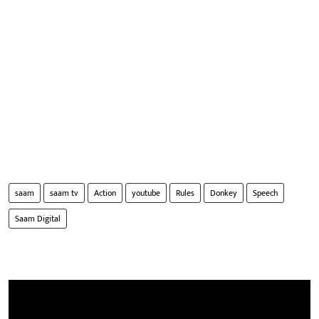
saam
saam tv
Action
youtube
Rules
Donkey
Speech
Saam Digital