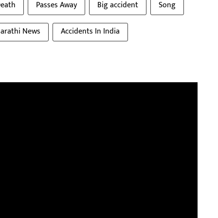
eath
Passes Away
Big accident
Song
arathi News
Accidents In India