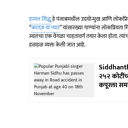
हरमन सिद्धू
हे पंजाबमधील उदयोन्मुख आणि लोकप्रिय 
“
काग़ज़ या प्यार
” यांसारख्या गाण्यांना लोकप्रियता म
स्वतःचा एक वेगळा चाहतावर्ग तयार केला होता. त्यांच
हळहळ व्यक्त केली जात आहे.
Siddhanth K
२५२ कोटींच्य
कपूरला सम