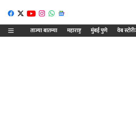
ताज्या बातम्या
महाराष्ट्र
मुंबई पुणे
वेब स्टोर