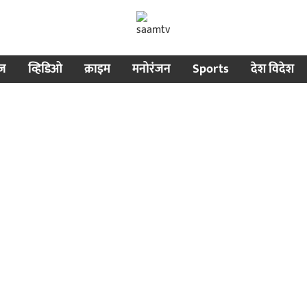
ीज
व्हिडिओ
क्राइम
मनोरंजन
Sports
देश विदेश