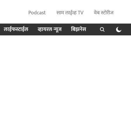
Podcast
साम लाईव्ह TV
वेब स्टोरीज
लाईफस्टाईल
व्हायरल न्यूज
बिझनेस