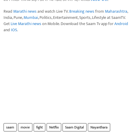
Read
Marathi news
and watch Live TV.
Breaking news
from
Maharashtra
,
India, Pune,
Mumbai
, Politics, Entertainment, Sports, Lifestyle at SaamTV.
Get
Live Marathi news
on Mobile. Download the Saam Tv app for
Android
and
IOS
.
saam
movie
fight
Netflix
Saam Digital
Nayanthara