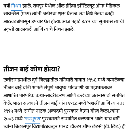
वर्षी
निधन
झाले. रायपूर येथील ऑल इंडिया इन्स्टिट्यूट ऑफ मेडिकल
सायन्सेस (एम्स) त्यांनी अखेरचा श्वास घेतला. त्या तिथे गेल्या काही
आठवड्यांपासून उपचार घेत होत्या. आज पहाटे ३:१५ च्या सुमारास त्यांची
प्रकृती खालावली आणि त्यांचे निधन झाले.
तीजन बाई कोण होत्या?
छत्तीसगडमधील दुर्ग जिल्ह्यातील गनियारी गावात १९५६ मध्ये जन्मलेल्या
तीजन बाई यांनी आपले संपूर्ण आयुष्य 'पांडवाणी' या महाभारतावर
आधारित पारंपरिक कथा-सादरीकरण आणि कलेच्या जतनासाठी समर्पित
केले. भारत सरकारने तीजन बाई यांना १९८८ मध्ये 'पद्मश्री' आणि त्यानंतर
१९९५ मध्ये 'संगीत नाटक अकादमी पुरस्कार' देऊन गौरव केला.त्यांना
२००३ मध्ये '
पद्मभूषण
' पुरस्काराने सन्मानित करण्यात आले. याच वर्षी
त्यांना बिलासपूर विद्यापीठाकडून मानद 'डॉक्टर ऑफ लेटर्स' (डी. लिट.) ही