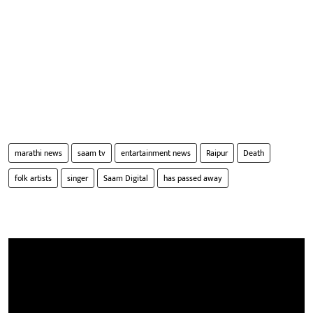
marathi news
saam tv
entartainment news
Raipur
Death
folk artists
singer
Saam Digital
has passed away