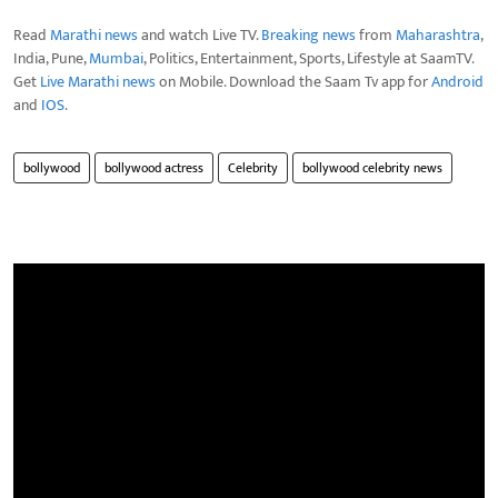
Read
Marathi news
and watch Live TV.
Breaking news
from
Maharashtra
,
India, Pune,
Mumbai
, Politics, Entertainment, Sports, Lifestyle at SaamTV.
Get
Live Marathi news
on Mobile. Download the Saam Tv app for
Android
and
IOS
.
bollywood
bollywood actress
Celebrity
bollywood celebrity news