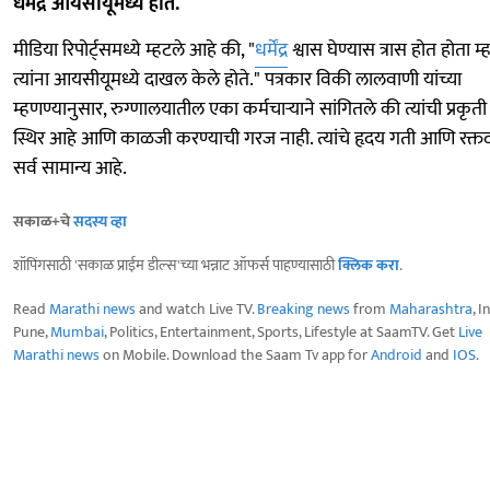
धर्मेंद्र आयसीयूमध्ये होते.
मीडिया रिपोर्ट्समध्ये म्हटले आहे की, "
धर्मेंद्र
श्वास घेण्यास त्रास होत होता म्
त्यांना आयसीयूमध्ये दाखल केले होते." पत्रकार विकी लालवाणी यांच्या
म्हणण्यानुसार, रुग्णालयातील एका कर्मचाऱ्याने सांगितले की त्यांची प्रकृ
स्थिर आहे आणि काळजी करण्याची गरज नाही. त्यांचे हृदय गती आणि रक्त
सर्व सामान्य आहे.
सकाळ+चे
सदस्य व्हा
शॉपिंगसाठी 'सकाळ प्राईम डील्स'च्या भन्नाट ऑफर्स पाहण्यासाठी
क्लिक करा
.
Read
Marathi news
and watch Live TV.
Breaking news
from
Maharashtra
, I
Pune,
Mumbai
, Politics, Entertainment, Sports, Lifestyle at SaamTV. Get
Live
Marathi news
on Mobile. Download the Saam Tv app for
Android
and
IOS
.