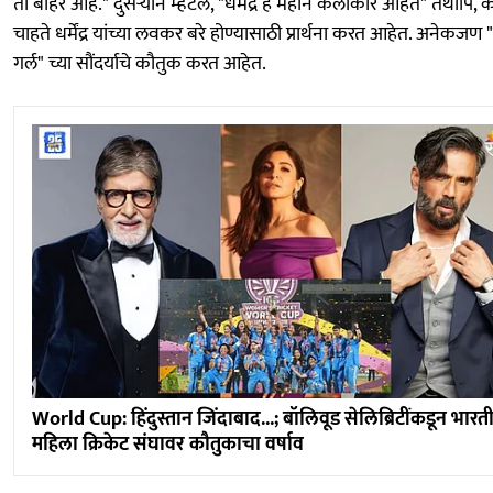
ती बाहेर आहे." दुसऱ्याने म्हटले, "धर्मेंद्र हे महान कलाकार आहेत" तथापि, 
चाहते धर्मेंद्र यांच्या लवकर बरे होण्यासाठी प्रार्थना करत आहेत. अनेकजण "ड
गर्ल" च्या सौंदर्याचे कौतुक करत आहेत.
World Cup: हिंदुस्तान जिंदाबाद...; बॉलिवूड सेलिब्रिटींकडून भारत
महिला क्रिकेट संघावर कौतुकाचा वर्षाव