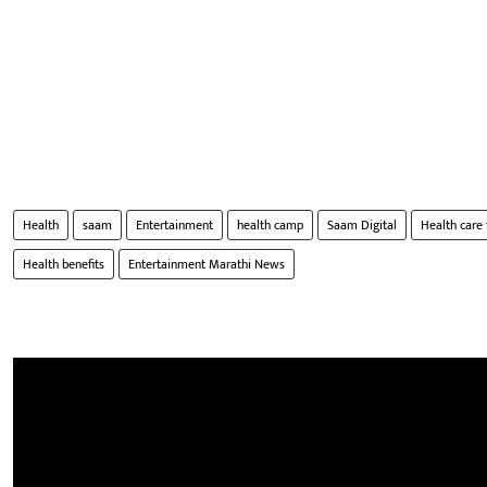
Health
saam
Entertainment
health camp
Saam Digital
Health care 
Health benefits
Entertainment Marathi News