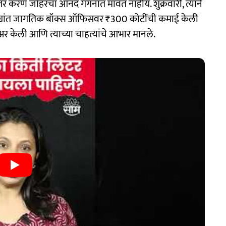
नंतर करण जोहरचा आनंद गगनात मावत नाहीय. शुक्रवारी, त्याने
वड्यांत जागतिक बॉक्स ऑफिसवर ₹300 कोटींची कमाई केली
ेअर केली आणि त्याच्या चाहत्यांचे आभार मानले.