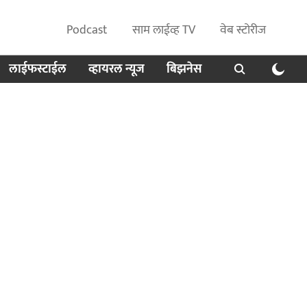
Podcast
साम लाईव्ह TV
वेब स्टोरीज
लाईफस्टाईल
व्हायरल न्यूज
बिझनेस