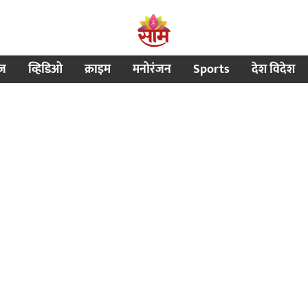
ीज
व्हिडिओ
क्राइम
मनोरंजन
Sports
देश विदेश