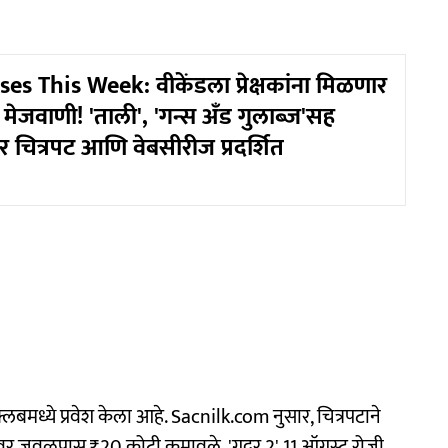
es This Week: वीकेंडला प्रेक्षकांना मिळणार
मेजवाणी! 'ताली', 'गन्स अँड गुलाब्ज'सह
 चित्रपट आणि वेबसीरीज प्रदर्शित
लबमध्ये प्रवेश केला आहे. Sacnilk.com नुसार, चित्रपटाने
ऑफिसवर जवळपास ₹20 कोटी कमावले. 'गदर 2' 11 ऑगस्ट रोजी