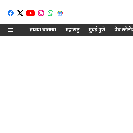
ताज्या बातम्या
महाराष्ट्र
मुंबई पुणे
वेब स्टोर