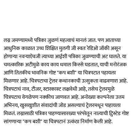
लग्न जमण्यामध्ये पत्रिका जुळणं महत्वाचं मानलं जात. पण आताच्या
आधुनिक काळात उच्च शिक्षित मुलगी जी स्वतः रेडिओ जॉकी असून
होणाऱ्या नवऱ्याऐवजी त्याच्या आईशी पत्रिका जुळण्याची अट घालते. या
चमत्कारिक अटीमुळे काय काय धमाल किस्से घडतात, याची मनोरंजक
आणि तितकीच भावनिक गोष्ट "कप बशी" या चित्रपटात पहायला
मिळणार आहे. चित्रपटाचा ट्रेलर कथानकाची उत्सुकता वाढवणारा आहे.
चित्रपटाचं नाव, टीजर, स्टारकास्ट लक्षवेधी आहे, तसेच ट्रेलरमुळे
चित्रपटाच वेगळेपण नक्कीच जाणवत आहे. अनोख्या कल्पनेला उत्तम
अभिनय, खुसखुशीत संवादांची जोड असल्याचं ट्रेलरमधून पाहायला
मिळतं. लग्नासाठी पत्रिका पाहण्यासारख्या परंपरेतून नात्याची ट्विस्टेड गोष्ट
सांगणाऱ्या "कप बशी" या चित्रपटानं उत्कंठा निर्माण केली आहे.