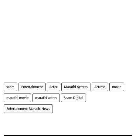
saam
Entertainment
Actor
Marathi Actress
Actress
movie
marathi movie
marathi actors
Saam Digital
Entertainment Marathi News