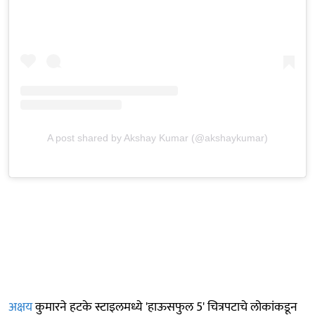
A post shared by Akshay Kumar (@akshaykumar)
अक्षय
कुमारने हटके स्टाइलमध्ये 'हाऊसफुल 5' चित्रपटाचे लोकांकडून