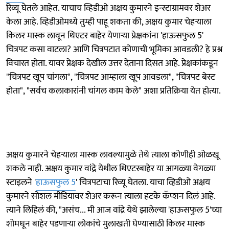
रिव्यू घेतले आहेत. याचाच व्हिडीओ अक्षय कुमारने इन्स्टाग्रामवर शेअर
केला आहे. व्हिडीओमध्ये तुम्ही पाहू शकता की, अक्षय कुमार चेहऱ्याला
किलर मास्क लावून थिएटर बाहेर येणाऱ्या प्रेक्षकांना 'हाऊसफुल 5'
चित्रपट कसा वाटला? आणि चित्रपटात कोणाची भूमिका आवडली? हे प्रश्न
विचारत होता. यावर प्रेक्षक देखील उत्तर देताना दिसत आहे. प्रेक्षकांकडून
"चित्रपट खूप चांगला", "चित्रपट आम्हाला खूप आवडला", "चित्रपट बेस्ट
होता", "सर्वच कलाकारांनी चांगल काम केले" अशा प्रतिक्रिया येत होत्या.
अक्षय कुमारने चेहऱ्याला मास्क लावल्यामुळे तेथे त्याला कोणीही ओळखू
शकले नाही. अक्षय कुमार वांद्रे येथील थिएटरबाहेर या आगळ्या वेगळ्या
स्टाइलने '
हाऊसफुल 5
' चित्रपटाचा रिव्यू घेतला. याचा व्हिडीओ अक्षय
कुमारने सोशल मीडियावर शेअर करून त्याला हटके कॅप्शन दिलं आहे.
त्याने लिहिलं की, "असंच... मी आज वांद्रे येथे झालेल्या 'हाऊसफुल 5'च्या
शोमधून बाहेर पडणाऱ्या लोकांचे मुलाखती घेण्यासाठी किलर मास्क