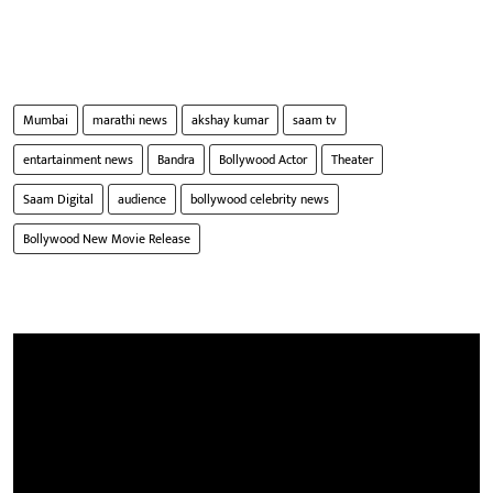
Mumbai
marathi news
akshay kumar
saam tv
entartainment news
Bandra
Bollywood Actor
Theater
Saam Digital
audience
bollywood celebrity news
Bollywood New Movie Release