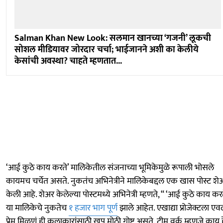
Salman Khan New Look: सलमान खानच्या ‘गजनी’ लूकची
सोशल मीडियावर जोरदार चर्चा; भाईजानने अशी का केलीये
केसांची अवस्था? चाहते म्हणतात...
‘आई कुठे काय करते’ मालिकेतील संजनाच्या भूमिकेमुळे रूपाली भोसले
कायमच चर्चेत असते. नुकतंच अभिनेत्रीने मालिकेबद्दल एक खास पोस्ट शे
केली आहे. शेअर केलेल्या पोस्टमध्ये अभिनेत्री म्हणते, “ ‘आई कुठे काय करत
या मालिकेचे नुकतेच
१ हजार भाग पूर्ण
झाले आहेत. एखाद्या प्रोजेक्टला एवढ
प्रेम मिळणं ही कलाकारांसाठी खूप मोठी गोष्ट असते. टीम वर्क म्हणजे काय ह