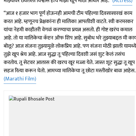
माझ्यावर ठेवलेला विश्वास हाच माझा खूप मोठा आधार आहे.”
(Actress)
“आज १ हजार भाग पूर्ण होऊनही आमची टीम पहिल्या दिवसासारखं काम
करत आहे. म्हणूनच प्रेक्षकांना ही मालिका आपलीशी वाटते. रवी करमरकर
यांचा नेहमी काहीतरी वेगळं करण्याचा प्रयत्न असतो. ही गोष्ट खरंच कमाल
आहे. तो या मालिकेचा कॅप्टन ऑफ शिप आहे. सुबोध भरे तुझ्याबद्दल मी का
बोलू? आज संजना तुझ्यामुळे लोकप्रिय आहे. पण संजना मोठी झाली यामध्य
तुझे खूप श्रेय आहे. आज सुद्धा तू पहिल्या दिवशी जसं शुट केलं तसंच
करतोय. तू सेटवर आलास की खरच खूर मज्जा येते. जास्त शूट सुद्धा तू खूप
सहज रित्या करून घेतो. आमच्या मालिकेचा तू छोटा मस्तीखोर बाळ आहेस.
(Marathi Film)