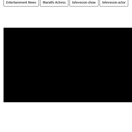
Entertainment News
Marathi Actress
televesion show
televesion actor