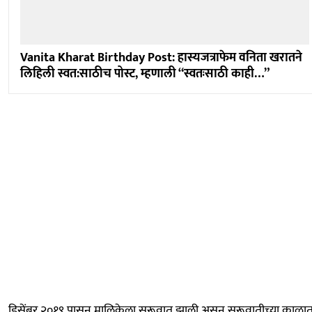
Vanita Kharat Birthday Post: हास्यजत्राफेम वनिता खरातने
लिहिली स्वत:साठीच पोस्ट, म्हणाली “स्वतःसाठी काही…”
डिसेंबर २०१९ पासून मालिकेला सुरूवात झाली असून सुरूवातीच्या काळा