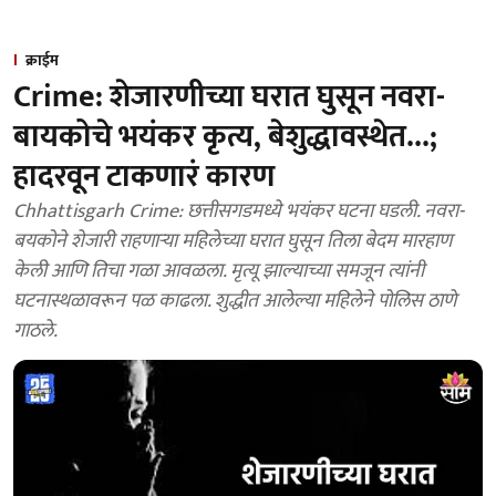
क्राईम
Crime: शेजारणीच्या घरात घुसून नवरा-
बायकोचे भयंकर कृत्य, बेशुद्धावस्थेत...;
हादरवून टाकणारं कारण
Chhattisgarh Crime: छत्तीसगडमध्ये भयंकर घटना घडली. नवरा-
बयकोने शेजारी राहणाऱ्या महिलेच्या घरात घुसून तिला बेदम मारहाण
केली आणि तिचा गळा आवळला. मृत्यू झाल्याच्या समजून त्यांनी
घटनास्थळावरून पळ काढला. शुद्धीत आलेल्या महिलेने पोलिस ठाणे
गाठले.