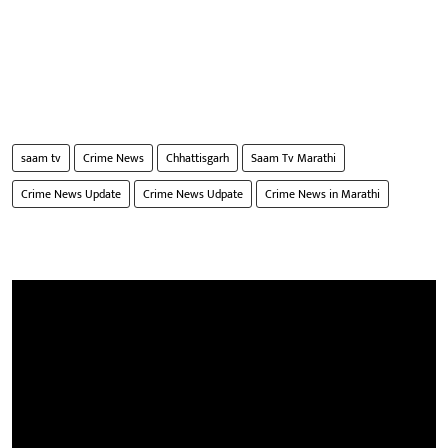
saam tv
Crime News
Chhattisgarh
Saam Tv Marathi
Crime News Update
Crime News Udpate
Crime News in Marathi