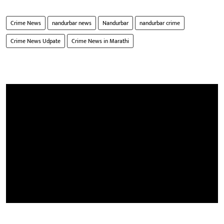
Crime News
nandurbar news
Nandurbar
nandurbar crime
Crime News Udpate
Crime News in Marathi