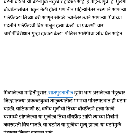
घटना घडली. या घटनेमुळे नंदुरबार हादरले आहे. ३ महिन्यांपूर्वी ही मुलगी
बॉयफ्रेंडसोबत पळून गेली होती. पण तीन महिन्यांनंतर तरुणाने आपल्या
गर्लफ्रेंडला तिच्या घरी आणून सोडले. त्यानंतर त्याने आपल्या मित्रांच्या
मदतीने गर्लफ्रेंडची विष पाजून हत्या केली. या प्रकरणी चार
आरोपींविरोधात गुन्हा दाखल केला. पोलिस आरोपींचा शोध घेत आहेत.
मिळालेल्या माहितीनुसार,
सातपुड्यातील
दुर्गम भाग असलेल्या नंदुरबार
जिल्ह्यातल्या अक्कलकुवा तालुक्यातील गमनचा पांगरपाड्यात ही घटना
घडली. याठिकाणी १६ वर्षीय मुलीची तिच्या बॉयफ्रेंडने हत्या केली.
घरामध्ये झोपलेल्या या मुलीला तिचा बॉयफ्रेंड आणि त्याच्या मित्रांनी
जबरदस्ती विष पाजले. या घटनेत या मुलीचा मृत्यू झाला. या घटनेमुळे
नंदुरबार जिल्हा हादरला आहे.