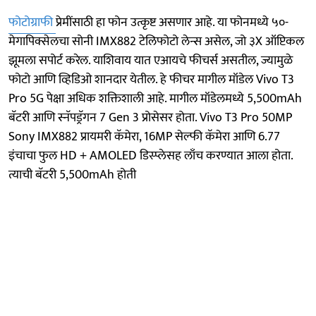
फोटोग्राफी
प्रेमींसाठी हा फोन उत्कृष्ट असणार आहे. या फोनमध्ये ५०-
मेगापिक्सेलचा सोनी IMX882 टेलिफोटो लेन्स असेल, जो ३X ऑप्टिकल
झूमला सपोर्ट करेल. याशिवाय यात एआयचे फीचर्स असतील, ज्यामुळे
फोटो आणि व्हिडिओ शानदार येतील. हे फीचर मागील मॉडेल Vivo T3
Pro 5G पेक्षा अधिक शक्तिशाली आहे. मागील मॉडेलमध्ये 5,500mAh
बॅटरी आणि स्नॅपड्रॅगन 7 Gen 3 प्रोसेसर होता. Vivo T3 Pro 50MP
Sony IMX882 प्रायमरी कॅमेरा, 16MP सेल्फी कॅमेरा आणि 6.77
इंचाचा फुल HD + AMOLED डिस्प्लेसह लाँच करण्यात आला होता.
त्याची बॅटरी 5,500mAh होती