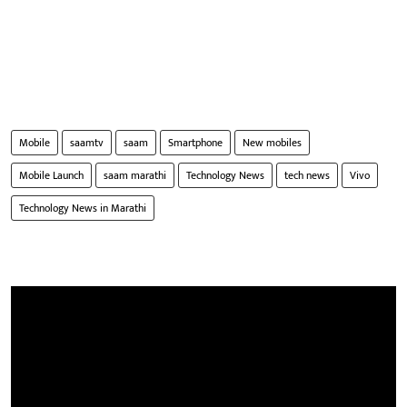
Mobile
saamtv
saam
Smartphone
New mobiles
Mobile Launch
saam marathi
Technology News
tech news
Vivo
Technology News in Marathi