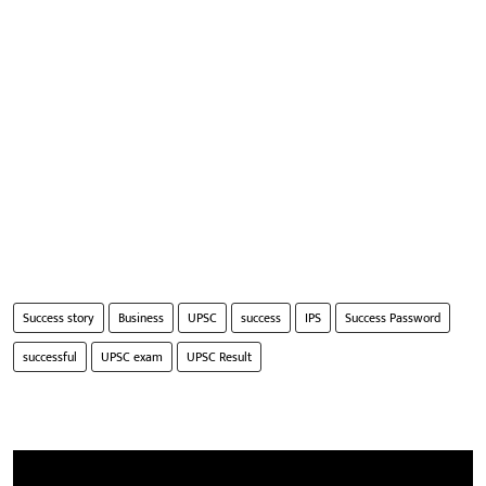
Success story
Business
UPSC
success
IPS
Success Password
successful
UPSC exam
UPSC Result