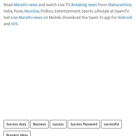
Read
Marathi news
and watch Live TV.
Breaking news
from
Maharashtra
,
India, Pune,
Mumbai
, Politics, Entertainment, Sports, Lifestyle at SaamTV.
Get
Live Marathi news
on Mobile. Download the Saam Tv app for
Android
and
IOS
.
Success story
Business
success
Success Password
successful
Business Ideas