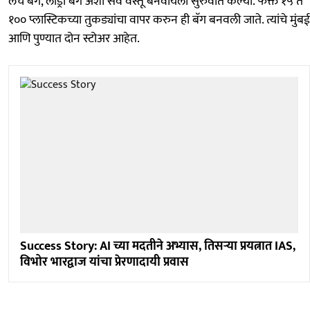
लंच बॅग, लाँड्री बँग अशा सर्व वस्तू बनवायला सुरुवात केल्या. फक्त १५ ते
१०० प्लास्टिकच्या तुकड्यांचा वापर करुन ही बॅग बनवली जाते. त्यांचे मुंबई
आणि पुण्यात दोन स्टोअर आहेत.
Success Story: AI च्या मदतीने अभ्यास, तिसऱ्या प्रयत्नात IAS,
विभोर भारद्वाज यांचा प्रेरणादायी प्रवास