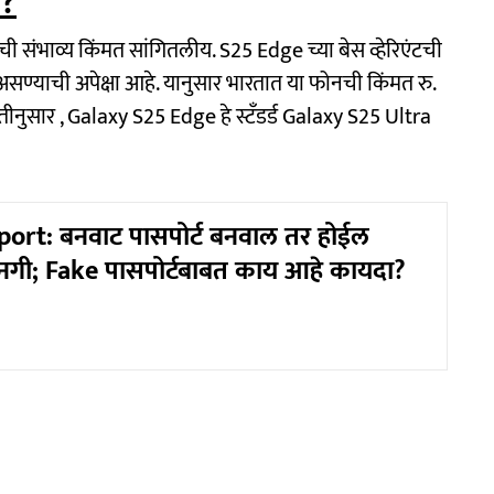
े?
जची संभाव्य किंमत सांगितलीय. S25 Edge च्या बेस व्हेरिएंटची
न असण्याची अपेक्षा आहे. यानुसार भारतात या फोनची किंमत रु.
तीनुसार , Galaxy S25 Edge हे स्टँडर्ड Galaxy S25 Ultra
ort: बनवाट पासपोर्ट बनवाल तर होईल
वानगी; Fake पासपोर्टबाबत काय आहे कायदा?