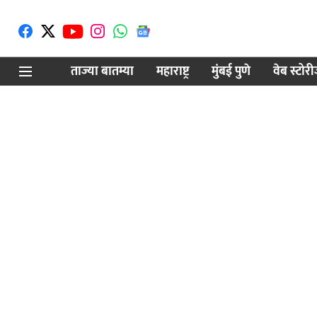
ताज्या बातम्या
महाराष्ट्र
मुंबई पुणे
वेब स्टोर