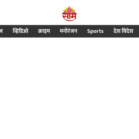
ीज
व्हिडिओ
क्राइम
मनोरंजन
Sports
देश विदेश