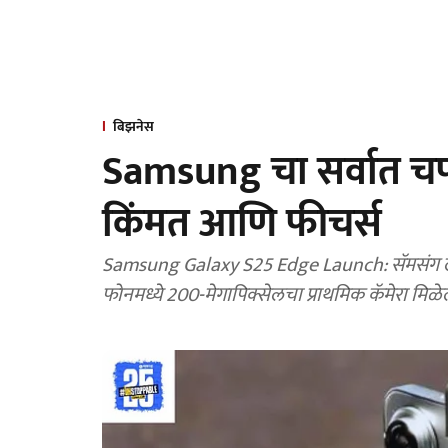
बिझनेस
Samsung चा सर्वात चपट
किंमत आणि फीचर्स
Samsung Galaxy S25 Edge Launch: सॅमसंग लव
फोनमध्ये 200-मेगापिक्सेलचा प्राथमिक कॅमेरा मिळ