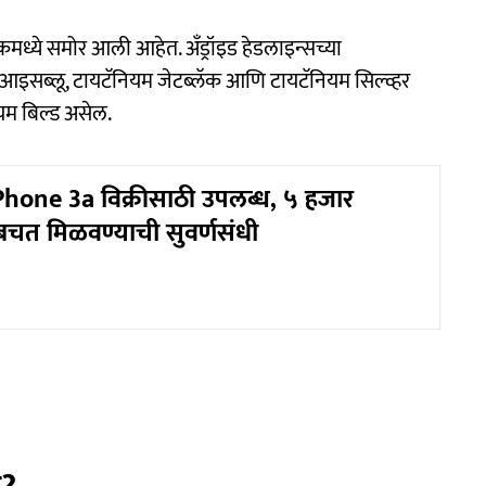
्ये समोर आली आहेत. अँड्रॉइड हेडलाइन्सच्या
इसब्लू, टायटॅनियम जेटब्लॅक आणि टायटॅनियम सिल्व्हर
ियम बिल्ड असेल.
one 3a विक्रीसाठी उपलब्ध, ५ हजार
त बचत मिळवण्याची सुवर्णसंधी