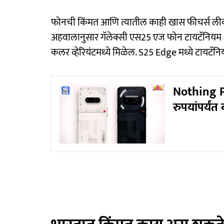
फोनची किंमत आणि त्यातील काही खास फीचर्स लीकमध
अहवालानुसार गॅलेक्सी एस25 एज फोन टायटॅनियम आ
कलर व्हेरियंटमध्ये मिळेल. S25 Edge मध्ये टायटॅन
Nothing Ph
रुपयांपर्यं