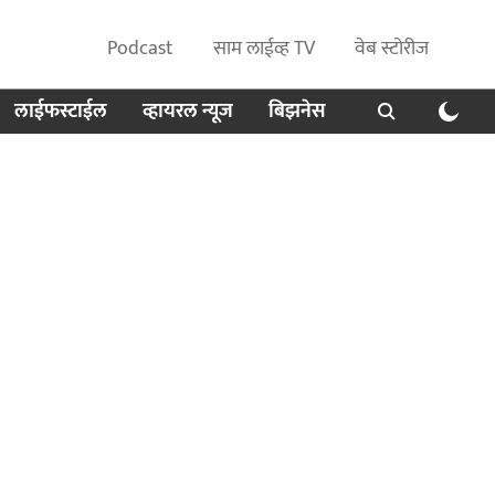
Podcast
साम लाईव्ह TV
वेब स्टोरीज
लाईफस्टाईल
व्हायरल न्यूज
बिझनेस