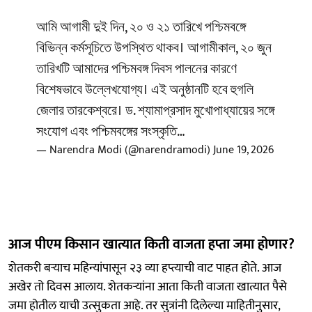
আমি আগামী দুই দিন, ২০ ও ২১ তারিখে পশ্চিমবঙ্গে
বিভিন্ন কর্মসূচিতে উপস্থিত থাকব। আগামীকাল, ২০ জুন
তারিখটি আমাদের পশ্চিমবঙ্গ দিবস পালনের কারণে
বিশেষভাবে উল্লেখযোগ্য। এই অনুষ্ঠানটি হবে হুগলি
জেলার তারকেশ্বরে। ড. শ্যামাপ্রসাদ মুখোপাধ্যায়ের সঙ্গে
সংযোগ এবং পশ্চিমবঙ্গের সংস্কৃতি…
— Narendra Modi (@narendramodi)
June 19, 2026
आज पीएम किसान खात्यात किती वाजता हप्ता जमा होणार?
शेतकरी बऱ्याच महिन्यांपासून २३ व्या हप्त्याची वाट पाहत होते. आज
अखेर तो दिवस आलाय. शेतकऱ्यांना आता किती वाजता खात्यात पैसे
जमा होतील याची उत्सुकता आहे. तर सुत्रांनी दिलेल्या माहितीनुसार,