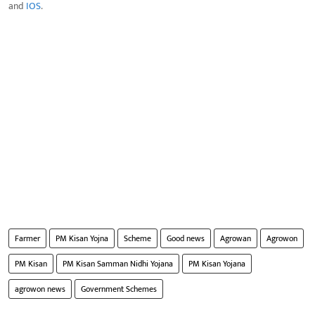
and
IOS
.
Farmer
PM Kisan Yojna
Scheme
Good news
Agrowan
Agrowon
PM Kisan
PM Kisan Samman Nidhi Yojana
PM Kisan Yojana
agrowon news
Government Schemes