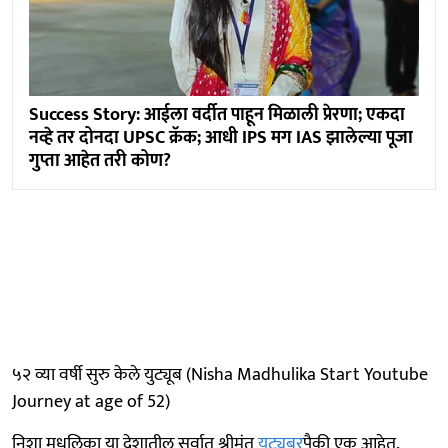
Success Story: आईला वर्दीत पाहून मिळाली प्रेरणा; एकदा
नव्हे तर दोनदा UPSC क्रॅक; आधी IPS मग IAS झालेल्या पूजा
गुप्ता आहेत तरी कोण?
५२ व्या वर्षी सुरु केले युट्यूब (Nisha Madhulika Start Youtube
Journey at age of 52)
निशा मधुलिका या देशातील सर्वात श्रीमंत
युट्यूबर
पैकी एक आहेत.