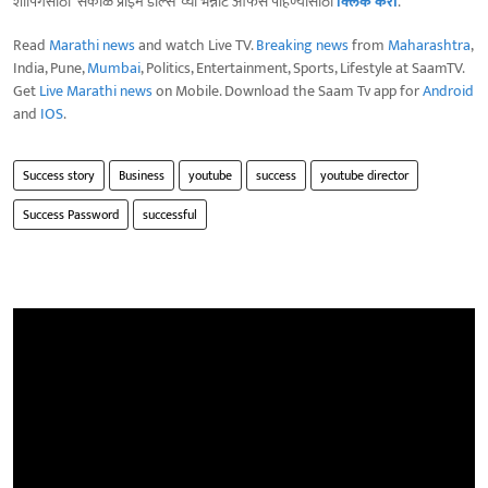
शॉपिंगसाठी 'सकाळ प्राईम डील्स'च्या भन्नाट ऑफर्स पाहण्यासाठी
क्लिक करा
.
Read
Marathi news
and watch Live TV.
Breaking news
from
Maharashtra
,
India, Pune,
Mumbai
, Politics, Entertainment, Sports, Lifestyle at SaamTV.
Get
Live Marathi news
on Mobile. Download the Saam Tv app for
Android
and
IOS
.
Success story
Business
youtube
success
youtube director
Success Password
successful