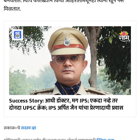
बनवतात. त्यांचे कोलॅब्रेशन किंवा जाहिरातींमधूनही त्यांना खूप पैसे
मिळतात.
Success Story: आधी डॉक्टर, मग IPS; एकदा नव्हे तर
दोनदा UPSC क्रॅक; IPS अर्पित जैन यांचा प्रेरणादायी प्रवास
सकाळ+चे
सदस्य व्हा