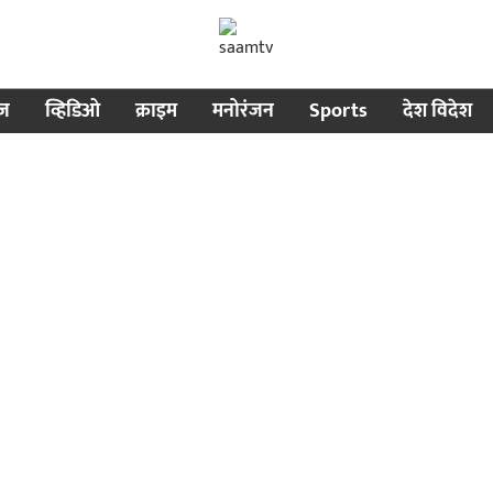
ीज
व्हिडिओ
क्राइम
मनोरंजन
Sports
देश विदेश