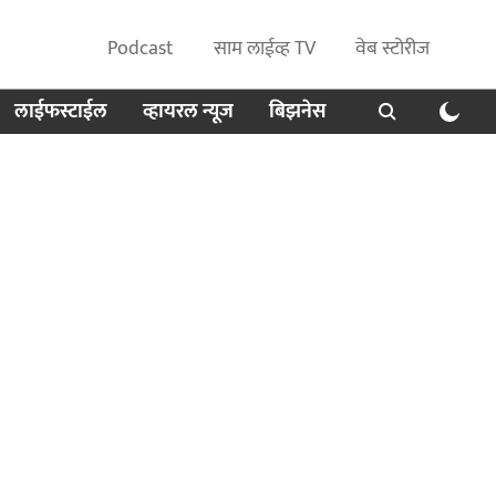
Podcast
साम लाईव्ह TV
वेब स्टोरीज
लाईफस्टाईल
व्हायरल न्यूज
बिझनेस