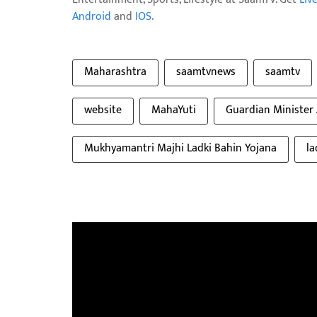
Android
and
IOS
.
Maharashtra
saamtvnews
saamtv
website
MahaYuti
Guardian Minister 
Mukhyamantri Majhi Ladki Bahin Yojana
la