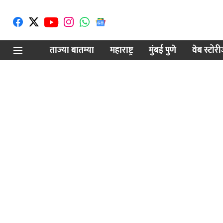
ताज्या बातम्या
महाराष्ट्र
मुंबई पुणे
वेब स्टोर