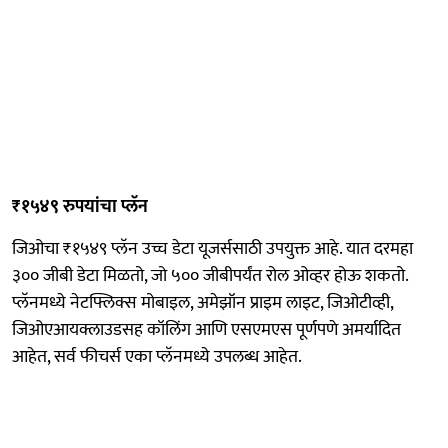
₹१५४९ रुपयांचा प्लॅन
जिओचा ₹१५४९ प्लॅन उच्च डेटा यूजर्ससाठी उपयुक्त आहे. यात दरमहा
३०० जीबी डेटा मिळतो, जो ५०० जीबीपर्यंत रोल ओव्हर होऊ शकतो.
प्लॅनमध्ये नेटफ्लिक्स मोबाइल, अमेझॉन प्राइम लाइट, जिओटीव्ही,
जिओएआयक्लाउडसह कॉलिंग आणि एसएमएस पूर्णपणे अमर्यादित
आहेत, सर्व फीचर्स एका प्लॅनमध्ये उपलब्ध आहेत.