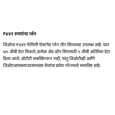
₹४४९ रुपयांचा प्लॅन
जिओचा ₹४४९ फॅमिली पोस्टपेड प्लॅन तीन सिम्ससह उपलब्ध आहे. यात
७५ जीबी डेटा मिळतो, प्रत्येक अ‍ॅड-ऑन सिमसाठी ५ जीबी अतिरिक्त डेटा
दिला जातो. ओटीटी सबस्क्रिप्शन नाही, परंतु जिओटीव्ही आणि
जिओएआयक्लाउडसारख्या सेवांचा प्रवेश प्लॅनमध्ये समाविष्ट आहे.