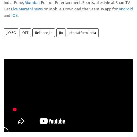
India, Pune,
Mumbai
, Politics, Entertainment, Sports, Lifestyle at SaamTV.
Get
Live Marathi news
on Mobile. Download the Saam Tv app for
Android
and
IOS
.
JIO 5G
OTT
Reliance Jio
Jio
ott platform india