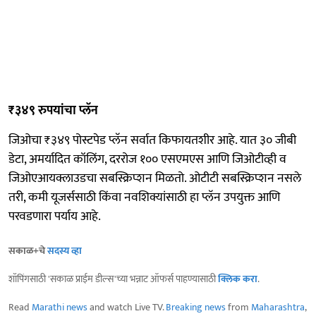
₹३४९ रुपयांचा प्लॅन
जिओचा ₹३४९ पोस्टपेड प्लॅन सर्वात किफायतशीर आहे. यात ३० जीबी
डेटा, अमर्यादित कॉलिंग, दररोज १०० एसएमएस आणि जिओटीव्ही व
जिओएआयक्लाउडचा सबस्क्रिप्शन मिळतो. ओटीटी सबस्क्रिप्शन नसले
तरी, कमी यूजर्ससाठी किंवा नवशिक्यांसाठी हा प्लॅन उपयुक्त आणि
परवडणारा पर्याय आहे.
सकाळ+चे
सदस्य व्हा
शॉपिंगसाठी 'सकाळ प्राईम डील्स'च्या भन्नाट ऑफर्स पाहण्यासाठी
क्लिक करा
.
Read
Marathi news
and watch Live TV.
Breaking news
from
Maharashtra
,