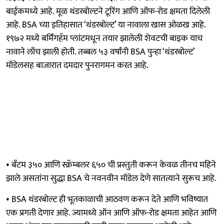
बाईकमध्ये आहे. मूळ थंडरबोल्टने टूरिंग आणि ऑफ-रोड क्षमता दिलेली
आहे. BSA च्या इतिहासात ‘थंडरबोल्ट’ या नावाला खास ओळख आहे.
१९७२ मध्ये बर्मिंगहॅम प्लांटमधून तयार झालेली शेवटची बाइक याच
नावाने लाँच झाली होती. तब्बल ५३ वर्षांनी BSA पुन्हा ‘थंडरबोल्ट’
मॉडेलसह बाजारात दमदार पुनरागमन करत आहे.
• बँटम ३५० आणि स्क्रॅम्बलर ६५० ची प्रस्तुती करून केवळ तीनच महिने
झाले असतांना सुद्धा BSA चे नवनवीन मॉडेल देणे सातत्याने सुरूच आहे.
• BSA थंडरबोल्ट ही भूतकाळाची आठवण करून देते आणि भविष्यात
एक प्रगती देणार आहे. ज्यामध्ये ऑन आणि ऑफ-रोड क्षमता आहेत आणि