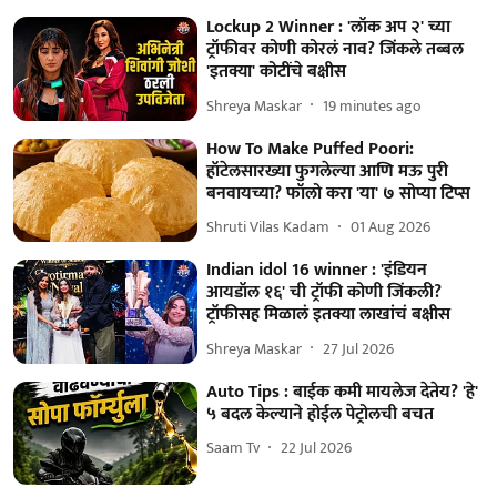
Lockup 2 Winner : 'लॉक अप २' च्या
ट्रॉफीवर कोणी कोरलं नाव? जिंकले तब्बल
'इतक्या' कोटींचे बक्षीस
Shreya Maskar
19 minutes ago
How To Make Puffed Poori:
हॉटेलसारख्या फुगलेल्या आणि मऊ पुरी
बनवायच्या? फॉलो करा 'या' ७ सोप्या टिप्स
Shruti Vilas Kadam
01 Aug 2026
Indian idol 16 winner : 'इंडियन
आयडॉल १६' ची ट्रॉफी कोणी जिंकली?
ट्रॉफीसह मिळालं इतक्या लाखांचं बक्षीस
Shreya Maskar
27 Jul 2026
Auto Tips : बाईक कमी मायलेज देतेय? 'हे'
५ बदल केल्याने होईल पेट्रोलची बचत
Saam Tv
22 Jul 2026