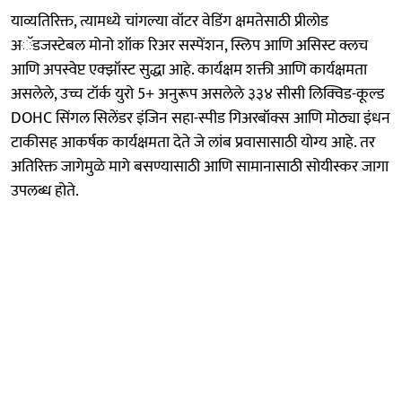
याव्यतिरिक्त, त्यामध्ये चांगल्या वॉटर वेडिंग क्षमतेसाठी प्रीलोड
अॅडजस्टेबल मोनो शॉक रिअर सस्पेंशन, स्लिप आणि असिस्ट क्लच
आणि अपस्वेप्ट एक्झॉस्ट सुद्धा आहे. कार्यक्षम शक्ती आणि कार्यक्षमता
असलेले, उच्च टॉर्क युरो 5+ अनुरूप असलेले ३३४ सीसी लिक्विड-कूल्ड
DOHC सिंगल सिलेंडर इंजिन सहा-स्पीड गिअरबॉक्स आणि मोठ्या इंधन
टाकीसह आकर्षक कार्यक्षमता देते जे लांब प्रवासासाठी योग्य आहे. तर
अतिरिक्त जागेमुळे मागे बसण्यासाठी आणि सामानासाठी सोयीस्कर जागा
उपलब्ध होते.