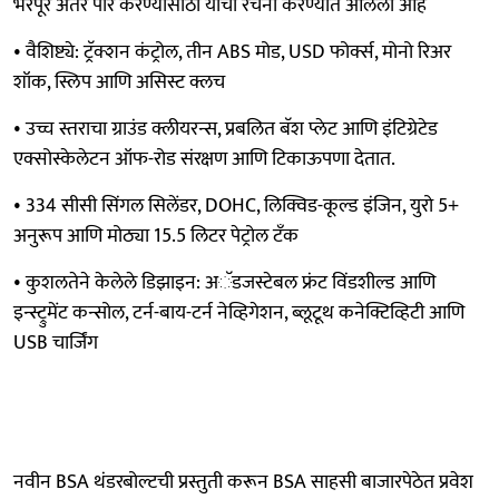
भरपूर अंतर पार करण्यासाठी याची रचना करण्यात आलेली आहे
• वैशिष्ट्ये: ट्रॅक्शन कंट्रोल, तीन ABS मोड, USD फोर्क्स, मोनो रिअर
शॉक, स्लिप आणि असिस्ट क्लच
• उच्च स्तराचा ग्राउंड क्लीयरन्स, प्रबलित बॅश प्लेट आणि इंटिग्रेटेड
एक्सोस्केलेटन ऑफ-रोड संरक्षण आणि टिकाऊपणा देतात.
• 334 सीसी सिंगल सिलेंडर, DOHC, लिक्विड-कूल्ड इंजिन, युरो 5+
अनुरूप आणि मोठ्या 15.5 लिटर पेट्रोल टँक
• कुशलतेने केलेले डिझाइन: अॅडजस्टेबल फ्रंट विंडशील्ड आणि
इन्स्ट्रुमेंट कन्सोल, टर्न-बाय-टर्न नेव्हिगेशन, ब्लूटूथ कनेक्टिव्हिटी आणि
USB चार्जिंग
नवीन BSA थंडरबोल्टची प्रस्तुती करून BSA साहसी बाजारपेठेत प्रवेश