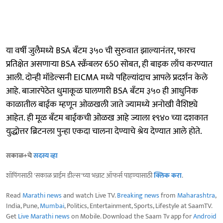
या वर्षी जुलैमध्ये BSA बँटम ३५० ची सुरुवात झाल्यानंतर, फारच
प्रतिक्षेत असणाऱ्या BSA स्क्रँबलर 650 सोबत, ही बाइक लाँच करण्यात
आली. दोन्ही मॉडेल्सनी EICMA मध्ये पहिल्यांदाच आपले प्रदर्शन केले
आहे. बाजारपेठेत धुमाकूळ घालणारी BSA बँटम ३५० ही आधुनिक
काळातील बाईक म्हणून ओळखली जाते ज्यामध्ये अनोखी वैशिष्ट्ये
आहेत. ही मूळ बँटम बाईकची ओळख आहे ज्याला १९४० च्या दशकात
युद्धोत्तर ब्रिटनला पुन्हा एकदा चालना देण्याचे श्रेय देण्यात आले होते.
सकाळ+चे
सदस्य व्हा
शॉपिंगसाठी 'सकाळ प्राईम डील्स'च्या भन्नाट ऑफर्स पाहण्यासाठी
क्लिक करा
.
Read
Marathi news
and watch Live TV.
Breaking news
from
Maharashtra
,
India, Pune,
Mumbai
, Politics, Entertainment, Sports, Lifestyle at SaamTV.
Get
Live Marathi news
on Mobile. Download the Saam Tv app for
Android