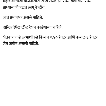
महाडीबीटीच्या योजनांसाठी राज्य सरकारने प्रथम येणाऱ्यास प्रथम
प्राध्यान्य ही पद्धत लागू केलीय.
जात प्रमाणपत्र असले पाहिजे.
दारिद्र्य रेषेखालील रेशन कार्डधारक पाहिजे.
शेतकऱ्याकडे लाभार्थीकडे किमान ०.४० हेक्टर आणि कमाल ६ हेक्टर
शेत जमीन असली पाहिजे.