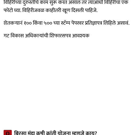
विहिरीच्या दुरुस्तीचे काम सुरू करत असाल तर त्याआधी विहिरीचा एक
फोटो घ्या. विहिरीजवळ काहीतरी खूण दिसली पाहिजे.
शेतकऱ्यानं १०० किंवा ५०० च्या स्टॅम्प पेपरवर प्रतिज्ञापत्र लिहिले असावं.
गट विकास अधिकाऱ्यांची शिफारसपत्र आवश्यक
Q
बिरसा मुंडा कृषी क्रांती योजना म्हणजे काय?