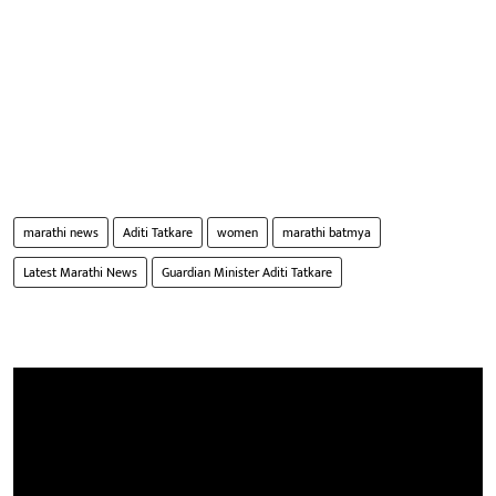
marathi news
Aditi Tatkare
women
marathi batmya
Latest Marathi News
Guardian Minister Aditi Tatkare