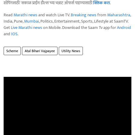
शॉपिंगसाठी 'सकाळ प्राईम डील्स'च्या भन्नाट ऑफर्स पाहण्यासाठी
क्लिक करा
.
Read
Marathi news
and watch Live TV.
Breaking news
from
Maharashtra
,
India, Pune,
Mumbai
, Politics, Entertainment, Sports, Lifestyle at SaamTV.
Get
Live Marathi news
on Mobile. Download the Saam Tv app for
Android
and
IOS
.
Scheme
Atal Bihari Vajpayee
Utility News