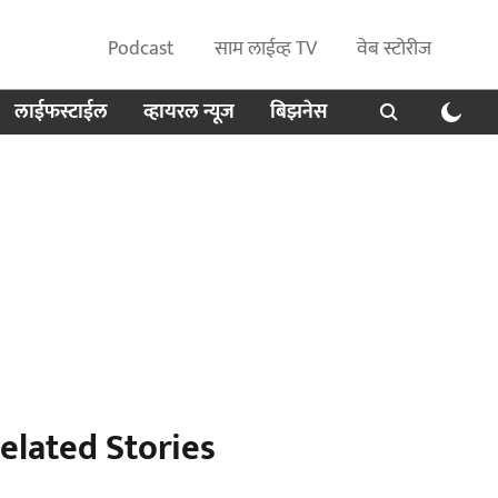
Podcast
साम लाईव्ह TV
वेब स्टोरीज
लाईफस्टाईल
व्हायरल न्यूज
बिझनेस
elated Stories