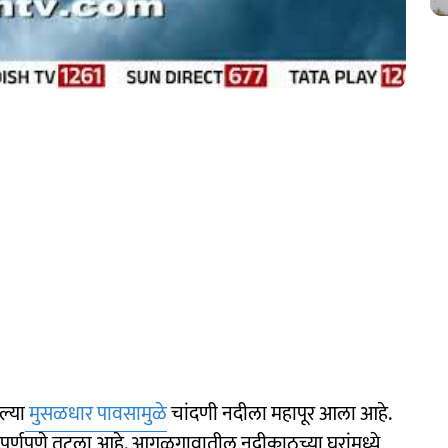
ल्या
मुसळधार पावसामुळे
चांदणी नदीला महापूर आला आहे.
्क पूर्णपणे तुटला आहे. आगळगावातील नदीकाठच्या घरांमध्ये