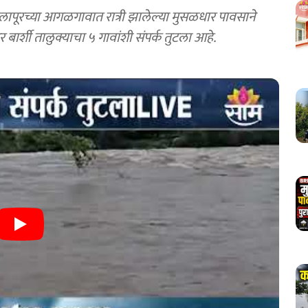
पूरच्या आगळगावात रात्री झालेल्या मुसळधार पावसाने
बार्शी तालुक्याचा ५ गावांशी संपर्क तुटला आहे.