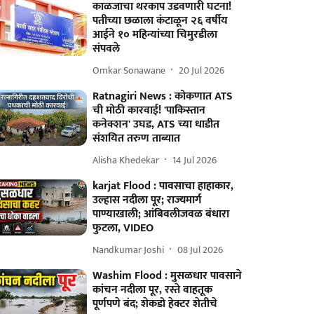
काळजाचा थरकाप उडवणारी घटना!
पतीच्या छळाला कंटाळून २६ वर्षीय
आईने १० महिन्यांच्या चिमुरडीला
संपवले
Omkar Sonawane
20 Jul 2026
Ratnagiri News : कोकणात ATS
ची मोठी कारवाई! 'पाकिस्तान
कनेक्शन' उघड, ATS च्या धाडीत
संशयित तरुण ताब्यात
Alisha Khedekar
14 Jul 2026
karjat Flood : पावसाचा हाहाकार,
उल्हास नदीला पूर; राज्यमार्ग
पाण्याखाली; आंबिवलीजवळ बंधारा
फुटला, VIDEO
Nandkumar Joshi
08 Jul 2026
Washim Flood : मुसळधार पावसाने
कांचन नदीला पूर, रस्ते वाहतूक
पूर्णपणे बंद; शेकडो हेक्टर शेतीचे