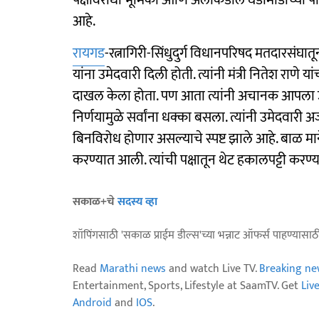
पक्षविरोधी भूमिका आणि अलीकडील घडामोडींच्या पा
आहे.
रायगड
-रत्नागिरी-सिंधुदुर्ग विधानपरिषद मतदारसंघात
यांना उमेदवारी दिली होती. त्यांनी मंत्री नितेश राणे
दाखल केला होता. पण आता त्यांनी अचानक आपला उमेद
निर्णयामुळे सर्वांना धक्का बसला. त्यांनी उमेदवा
बिनविरोध होणार असल्याचे स्पष्ट झाले आहे. बाळ माने 
करण्यात आली. त्यांची पक्षातून थेट हकालपट्टी करण
सकाळ+चे
सदस्य व्हा
शॉपिंगसाठी 'सकाळ प्राईम डील्स'च्या भन्नाट ऑफर्स पाहण्यासा
Read
Marathi news
and watch Live TV.
Breaking ne
Entertainment, Sports, Lifestyle at SaamTV. Get
Liv
Android
and
IOS
.