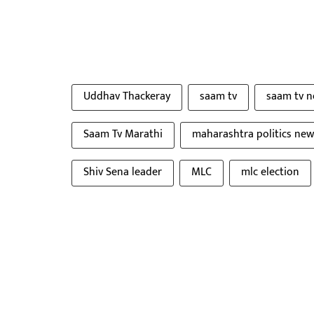
Uddhav Thackeray
saam tv
saam tv 
Saam Tv Marathi
maharashtra politics new
Shiv Sena leader
MLC
mlc election