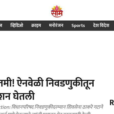
ीज
व्हिडिओ
क्राइम
मनोरंजन
Sports
देश विदेश
तमी! ऐनवेळी निवडणुकीतून
क्शन घेतली
R
ठाकरे गटाने