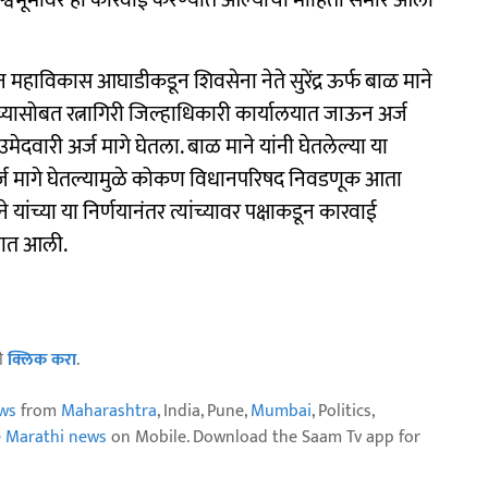
र्श्वभूमीवर ही कारवाई करण्यात आल्याची माहिती समोर आली
ून महाविकास आघाडीकडून शिवसेना नेते सुरेंद्र ऊर्फ बाळ माने
 यांच्यासोबत रत्नागिरी जिल्हाधिकारी कार्यालयात जाऊन अर्ज
वारी अर्ज मागे घेतला. बाळ माने यांनी घेतलेल्या या
री अर्ज मागे घेतल्यामुळे कोकण विधानपरिषद निवडणूक आता
यांच्या या निर्णयानंतर त्यांच्यावर पक्षाकडून कारवाई
्यात आली.
ठी
क्लिक करा
.
ws
from
Maharashtra
, India, Pune,
Mumbai
, Politics,
e Marathi news
on Mobile. Download the Saam Tv app for