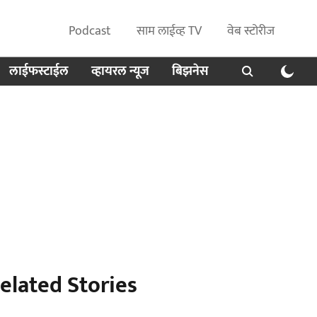
Podcast
साम लाईव्ह TV
वेब स्टोरीज
लाईफस्टाईल
व्हायरल न्यूज
बिझनेस
elated Stories