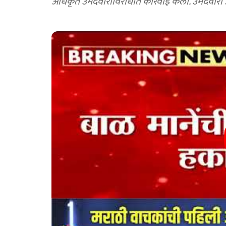
अधिकृत उमेदवाराविरोधात कारवाई केली. उमेदवारी अर्ज