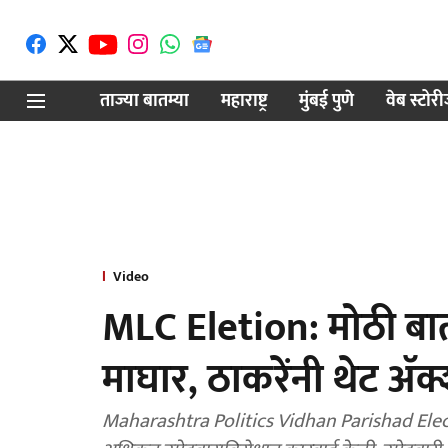
ताज्या बातम्या
महाराष्ट्र
मुंबई पुणे
वेब स्टोर
Video
MLC Eletion: मोठी बा
माघार, ठाकरेंनी थेट अ‍ॅ
Maharashtra Politics Vidhan Parishad Election: विधानपरिषद निवडणुकीदरम्यान शिवसेना 