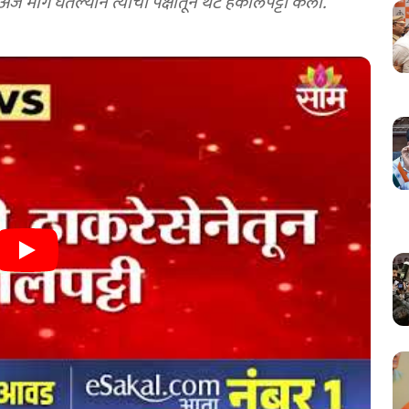
 मागे घेतल्याने त्यांची पक्षातून थेट हकालपट्टी केली.