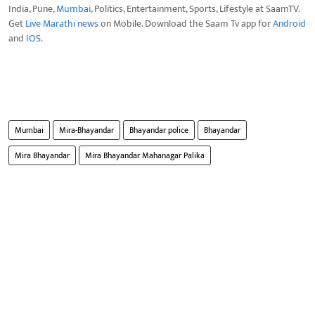
India, Pune,
Mumbai
, Politics, Entertainment, Sports, Lifestyle at SaamTV.
Get
Live Marathi news
on Mobile. Download the Saam Tv app for
Android
and
IOS
.
Mumbai
Mira-Bhayandar
Bhayandar police
Bhayandar
Mira Bhayandar
Mira Bhayandar Mahanagar Palika