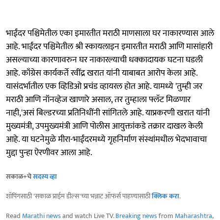
भाईंदर पश्चिमेतील एका इमारतीत मराठी माणसाला घर नाकारण्यास आले
आहे. भाईंदर पश्चिमेतील श्री स्कायलाइन इमारतीत मराठी आणि मासांहारी
असल्याच्या कारणावरुन घर नाकारल्याची धक्कादायक घटना घडली
आहे. काँग्रेस कार्यकर्ते रवींद्र खरात यांनी याबाबत आरोप केला आहे.
यासंदर्भातील एक व्हिडिओ प्रचंड व्हायरल होत आहे. यामध्ये 'तुम्ही जर
मराठी आणि नॉनव्हेज खाणारे असाल, तर तुम्हाला फ्लॅट मिळणार
नाही,'असं बिल्डरच्या प्रतिनिधींनी सांगितले आहे. याप्रकरणी खरात यांनी
मुख्यमंत्री, उपमुख्यमंत्री आणि पोलीस आयुक्तांकडे तक्रार दाखल केली
आहे. या घटनेमुळे मीरा-भाईंदरमध्ये गृहनिर्माण संस्थांमधील भेदभावाचा
मुद्दा पुन्हा ऐरणीवर आला आहे.
सकाळ+चे
सदस्य व्हा
शॉपिंगसाठी 'सकाळ प्राईम डील्स'च्या भन्नाट ऑफर्स पाहण्यासाठी
क्लिक करा
.
Read
Marathi news
and watch Live TV.
Breaking news
from
Maharashtra
,