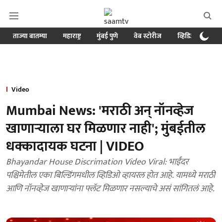
ताज्या बातम्या
महाराष्ट्र
मुंबई पुणे
वेब स्टोरीज
व्हिडिओ
क्र
Video
Mumbai News: 'मराठी अन् नॉनव्हेज
खाणाऱ्याला घर मिळणार नाही'; मुंबईतील
धक्कादायक घटना | VIDEO
Bhayandar House Discrimation Video Viral: भाईंदर
पश्चिमेतील एका बिल्डिंगमधील व्हिडिओ व्हायरल होत आहे. यामध्ये मराठी
आणि नॉनव्हेज खाणाऱ्यांना फ्लॅट मिळणार नसल्याचे असं सांगितलं आहे.