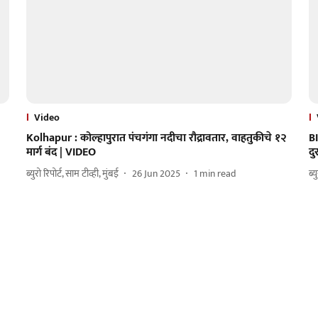
Video
Kolhapur : कोल्हापुरात पंचगंगा नदीचा रौद्रावतार, वाहतुकीचे १२
B
मार्ग बंद | VIDEO
द
ब्युरो रिपोर्ट, साम टीव्ही, मुंबई
26 Jun 2025
1
min read
ब्य