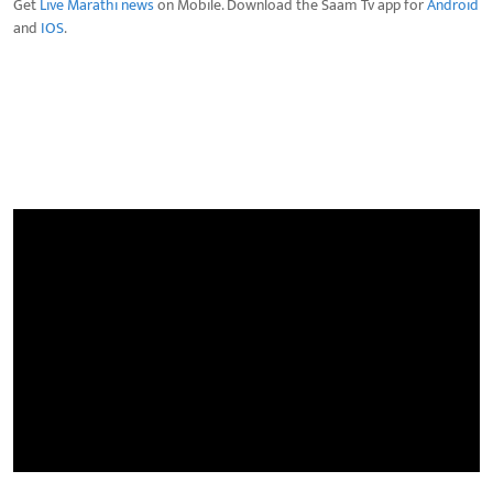
Get
Live Marathi news
on Mobile. Download the Saam Tv app for
Android
and
IOS
.