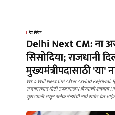
देश विदेश
Delhi Next CM: ना अर
सिसोदिया; राजधानी दिल
मुख्यमंत्रीपदासाठी 'या' न
Who Will Next CM After Arvind Kejriwal: मुख्यम
राजकारणात मोठी उपलापालथ होण्याची शक्यता आहे. त्यामुळे
सुरु झाली असून अनेक नेत्यांची नावे समोर येत आहेत