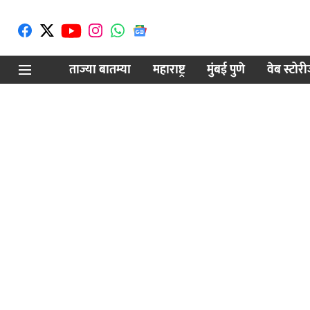
ताज्या बातम्या
महाराष्ट्र
मुंबई पुणे
वेब स्टोर