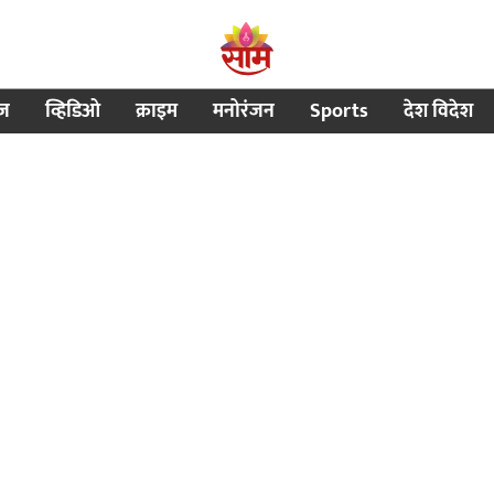
ीज
व्हिडिओ
क्राइम
मनोरंजन
Sports
देश विदेश