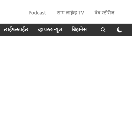
Podcast
साम लाईव्ह TV
वेब स्टोरीज
लाईफस्टाईल
व्हायरल न्यूज
बिझनेस