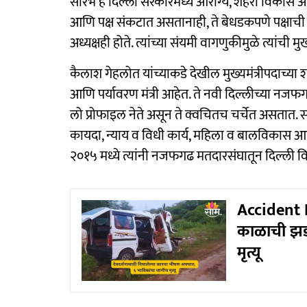
सौरभ हे दिल्ली सरकारमध्ये आरोग्य, शहरी विकास आणि पर
आणि पक्ष संकटात असतानाही, ते बेधडकपणे पक्षाची
अध्यक्षही होते. त्यांच्या संयमी वागणुकीमुळे त्यांची म
कैलाश गेहलोत यांच्याकडे देखील मुख्यमंत्रीपदाच्या 
आणि पर्यावरण मंत्री आहेत. ते नवी दिल्लीच्या नजफ
लो प्रोफाइल नेते असून ते क्वचितच चर्चेत असतात. स
कायदा, न्याय व विधी कार्य, महिला व बालविकास आणि म
२०१५ मध्ये त्यांनी नजफगढ मतदारसंघातून दिल्ली
Accident N
काळाची झड
मृत्यू