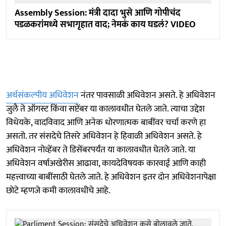
Assembly Session: मंत्री दादा भुसे आणि गोपीचंद
पडळकरांमध्ये सभागृहात वाद; नेमकं काय घडलं? VIDEO
अर्थसंकल्पीय अधिवेशन
नंतर पावसाळी अधिवेशन असते. हे अधिवेशन
जुलै ते ऑगस्ट किंवा सप्टेंबर या कालावधीत घेतले जाते. त्याचा उद्देश
विधेयके, वादविवाद आणि अनेक धोरणात्मक बाबींवर चर्चा करणे हा
असतो. तर संसदेचे तिसरे अधिवेशन हे हिवाळी अधिवेशन असते. हे
अधिवेशन नोव्हेंबर ते डिसेंबरपर्यंत या कालावधीत घेतले जाते. या
अधिवेशन वर्षाअखेरीस आढावा, कायदेविषयक कारवाई आणि काही
महत्त्वाच्या बाबींसाठी घेतले जाते. हे अधिवेशन इतर दोन अधिवेशनापेक्षा
छोटे म्हणजे कमी कालावधीचे आहे.