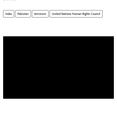
India
Pakistan
terrorism
United Nations Human Rights Council