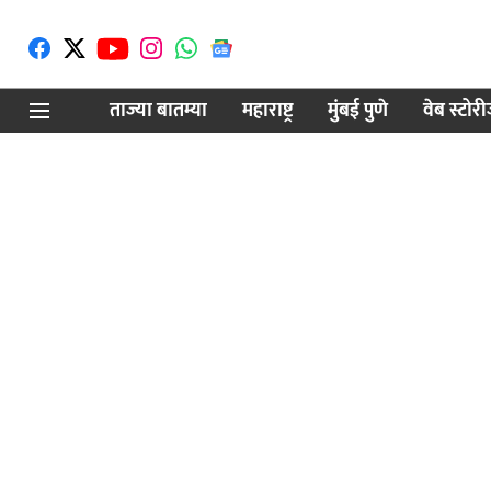
ताज्या बातम्या
महाराष्ट्र
मुंबई पुणे
वेब स्टोर