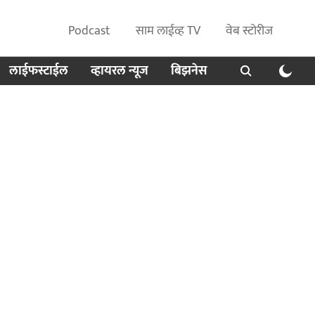
Podcast
साम लाईव्ह TV
वेब स्टोरीज
लाईफस्टाईल
व्हायरल न्यूज
बिझनेस