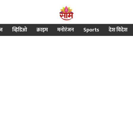
ीज
व्हिडिओ
क्राइम
मनोरंजन
Sports
देश विदेश