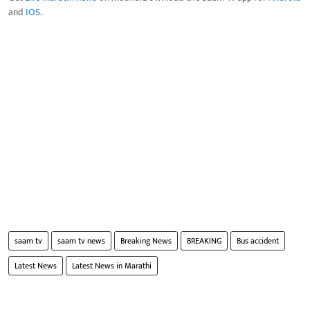
and
IOS
.
saam tv
saam tv news
Breaking News
BREAKING
Bus accident
Latest News
Latest News in Marathi