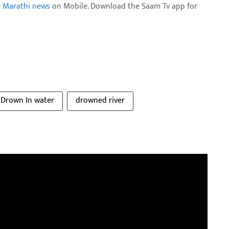
e Marathi news
on Mobile. Download the Saam Tv app for
Drown In water
drowned river