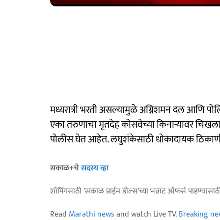
मध्यरात्री भरती असल्यामुळे अग्निशमन दल आणि पोलि
एका तरुणाचा मृतदेह कोसवेच्या किनाऱ्यावर चिख
पोलीस घेत आहेत. लघुशंकेसाठी धोकादायक ठिकाणी उ
सकाळ+चे
सदस्य व्हा
शॉपिंगसाठी 'सकाळ प्राईम डील्स'च्या भन्नाट ऑफर्स पाहण्यासा
Read
Marathi news
and watch Live TV.
Breaking ne