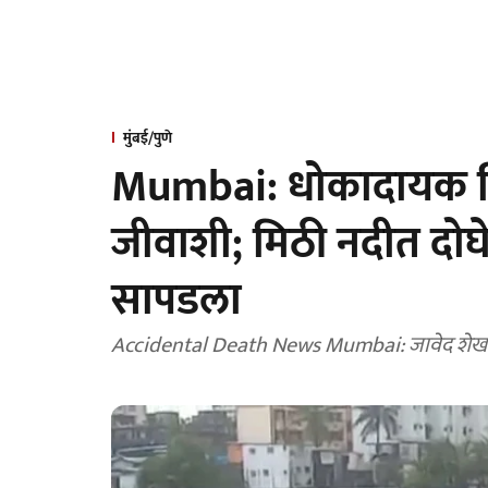
मुंबई/पुणे
Mumbai: धोकादायक ठ
जीवाशी; मिठी नदीत दोघे
सापडला
Accidental Death News Mumbai: जावेद शेख आण