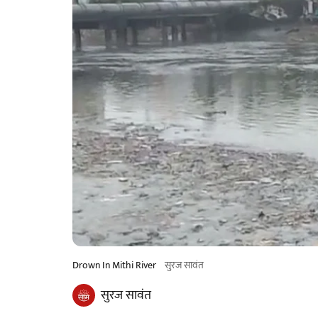
Drown In Mithi River
सुरज सावंत
सुरज सावंत