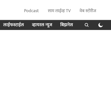
Podcast
साम लाईव्ह TV
वेब स्टोरीज
लाईफस्टाईल
व्हायरल न्यूज
बिझनेस