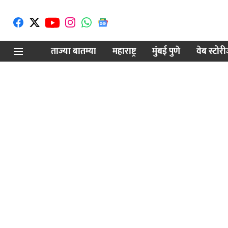
ताज्या बातम्या
महाराष्ट्र
मुंबई पुणे
वेब स्टोर