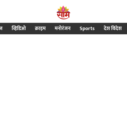
ीज
व्हिडिओ
क्राइम
मनोरंजन
Sports
देश विदेश