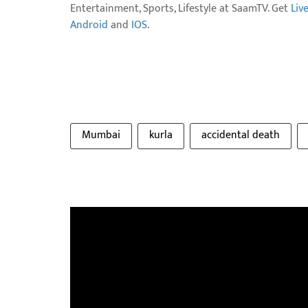
Entertainment, Sports, Lifestyle at SaamTV. Get
Liv
Android
and
IOS
.
Mumbai
kurla
accidental death