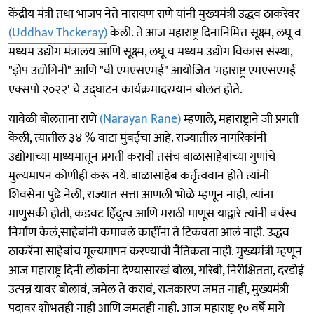
केंद्रीय मंत्री तथा भाजप नेते नारायण राणे यांनी मुख्यमंत्री उद्धव ठाकरेंवर
(Uddhav Thckeray)
केली. ते आज महाराष्ट्र दिनानिमित्त सूक्ष्म, लघू व
मध्यम उद्योग मंत्रालय आणि सूक्ष्म, लघू व मध्यम उद्योग विकास संस्था,
"झेप उद्योगिनी" आणि "वी एमएसएमई" आयोजित 'महाराष्ट्र एमएसएमई
एक्सपो २०२२' चे उद्घाटन कार्यक्रमादरम्यान बोलत होते.
यावेळी बोलताना राणे
(Narayan Rane)
म्हणाले, महाराष्ट्राने जी प्रगती
केली, त्यातील ३४ % वाटा मुंबईचा आहे. राज्यातील नागरिकांनी
उद्योगाच्या माध्यमातून प्रगती करावी तसंच बाळासाहेबांच्या गुणांचे
मुल्यमापन कोणीही करू नये. बाळासाहेब कर्तृत्ववान होते त्यांनी
शिवसेना पुढे नेली, राज्यात सत्ता आणली भोळे म्हणून नाही, त्यांना
माणुसकी होती, कडवट हिंदुत्व आणि मराठी माणूस याद्वारे त्यांनी वर्चस्व
निर्माण केलं,साहेबांनी कमावले काहींना ते टिकवता आलं नाही. उद्धव
ठाकरेंना साहेबांच मूल्यमापन करण्याची नैतिकता नाही. मुख्यमंत्री म्हणून
आज महाराष्ट्र दिनी लोकांना देण्यासारखं बोला, गरिबी, निरीक्षितता, दरडोई
उत्पन्न यावर बोलावं, जमेल ते करावं, राजकारण जमत नाही, मुख्यमंत्री
पदावर शोभतही नाही आणि जमतही नाही. आज महाराष्ट्र १० वर्षे मागे