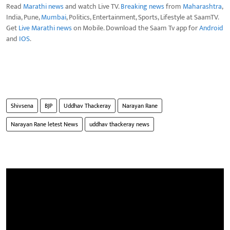
Read
Marathi news
and watch Live TV.
Breaking news
from
Maharashtra
,
India, Pune,
Mumbai
, Politics, Entertainment, Sports, Lifestyle at SaamTV.
Get
Live Marathi news
on Mobile. Download the Saam Tv app for
Android
and
IOS
.
Shivsena
BJP
Uddhav Thackeray
Narayan Rane
Narayan Rane letest News
uddhav thackeray news