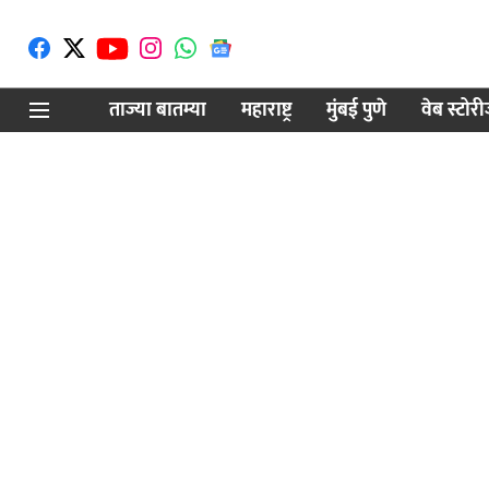
ताज्या बातम्या
महाराष्ट्र
मुंबई पुणे
वेब स्टोर