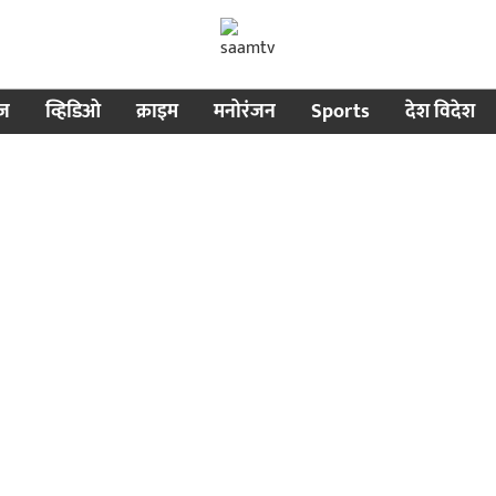
ीज
व्हिडिओ
क्राइम
मनोरंजन
Sports
देश विदेश