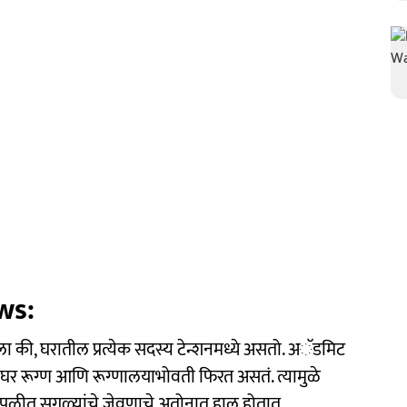
ws:
ी, घरातील प्रत्येक सदस्य टेन्शनमध्ये असतो. अॅडमिट
ं घर रूग्ण आणि रूग्णालयाभोवती फिरत असतं. त्यामुळे
धावपळीत सगळ्यांचे जेवणाचे अतोनात हाल होतात.