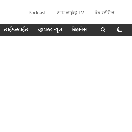
Podcast
साम लाईव्ह TV
वेब स्टोरीज
लाईफस्टाईल
व्हायरल न्यूज
बिझनेस