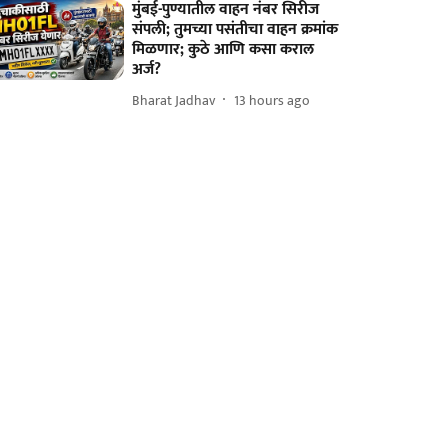
मुंबई-पुण्यातील वाहन नंबर सिरीज
संपली; तुमच्या पसंतीचा वाहन क्रमांक
मिळणार; कुठे आणि कसा कराल
अर्ज?
Bharat Jadhav
13 hours ago