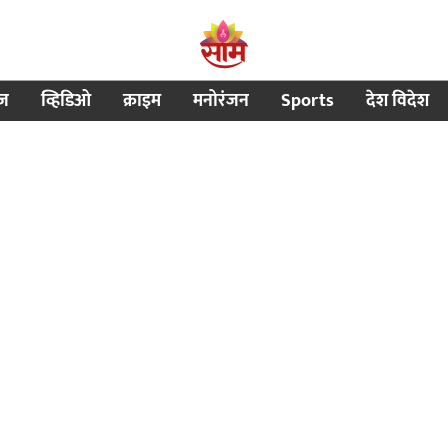
ीज
व्हिडिओ
क्राइम
मनोरंजन
Sports
देश विदेश