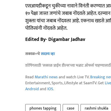
एसआयडीकडून चुकीच्या नावाने विनंती करण्यात आल्याच
१० पेक्षा जास्त जणांचे जबाब नोंदवले आहेत. दरम्य
शुक्ला यांचा जबाब नोंदवला आहे. एकनाथ खडसे आणि
पोलिसांनी नोंदवले आहेत.
Edited By- Digambar Jadhav
सकाळ+चे
सदस्य व्हा
शॉपिंगसाठी 'सकाळ प्राईम डील्स'च्या भन्नाट ऑफर्स पाहण्यासा
Read
Marathi news
and watch Live TV.
Breaking ne
Entertainment, Sports, Lifestyle at SaamTV. Get
Liv
Android
and
IOS
.
phones tapping
case
rashmi shukla