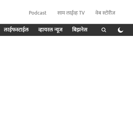
Podcast
साम लाईव्ह TV
वेब स्टोरीज
लाईफस्टाईल
व्हायरल न्यूज
बिझनेस