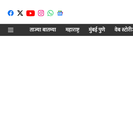
ताज्या बातम्या
महाराष्ट्र
मुंबई पुणे
वेब स्टोर