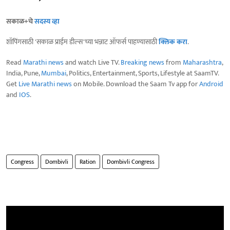
सकाळ+चे
सदस्य व्हा
शॉपिंगसाठी 'सकाळ प्राईम डील्स'च्या भन्नाट ऑफर्स पाहण्यासाठी
क्लिक करा
.
Read
Marathi news
and watch Live TV.
Breaking news
from
Maharashtra
,
India, Pune,
Mumbai
, Politics, Entertainment, Sports, Lifestyle at SaamTV.
Get
Live Marathi news
on Mobile. Download the Saam Tv app for
Android
and
IOS
.
Congress
Dombivli
Ration
Dombivli Congress