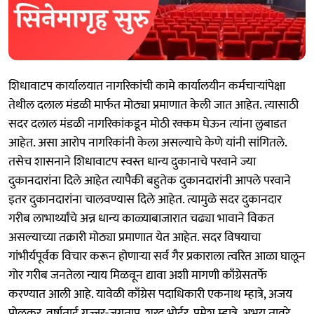
शिधावाटप कार्यालयात नागरिकांची कामे कार्यालयीन कर्मचाऱ्यांपेक्षा
तेथील दलाल मंडळी मार्फत मोठ्या प्रमाणात केली जात आहेत. त्यासाठी
सदर दलाल मंडळी नागरिकांकडून मोठी रक्कम घेऊन त्यांना लुबाडत
आहेत. असा आरोप नागरिकांनी केला असल्याचे केणे यांनी सांगितले.
तसेच शासनाने शिधावाटप स्वस्त धान्य दुकानाचे परवाने ज्या
दुकानदारांना दिले आहेत त्यापैकी बहुतेक दुकानदारांनी आपले परवाने
इतर दुकानदारांना चालवण्यास दिले आहेत. त्यामुळे सदर दुकानदार
गरीब लाभार्थ्यांचे अन्न धान्य काळ्याबाजारात चढ्या भावाने विकत
असल्याच्या तक्रारी मोठ्या प्रमाणात येत आहेत. सदर विषयाचा
गांभीर्यपूर्वक विचार करून होणाऱ्या सर्व गैर प्रकाराला त्वरित आळा घालून
गोर गरीब जनतेला न्याय मिळवून द्यावा अशी मागणी काँग्रेसतर्फे
करण्यात आली आहे. यावेळी काँग्रेस पदाधिकारी एकनाथ म्हात्रे, अजय
पोळकर, वर्षाताई गुज्जर-जगताप, शरद भोईर, पमेश म्हात्रे, अभय तावरे,