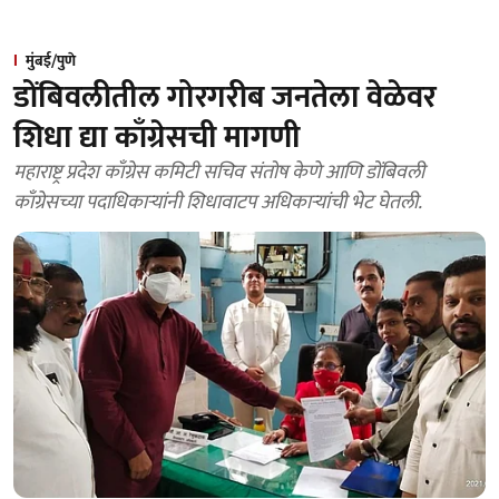
मुंबई/पुणे
डोंबिवलीतील गोरगरीब जनतेला वेळेवर
शिधा द्या काँग्रेसची मागणी
महाराष्ट्र प्रदेश काँग्रेस कमिटी सचिव संतोष केणे आणि डोंबिवली
काँग्रेसच्या पदाधिकाऱ्यांनी शिधावाटप अधिकाऱ्यांची भेट घेतली.