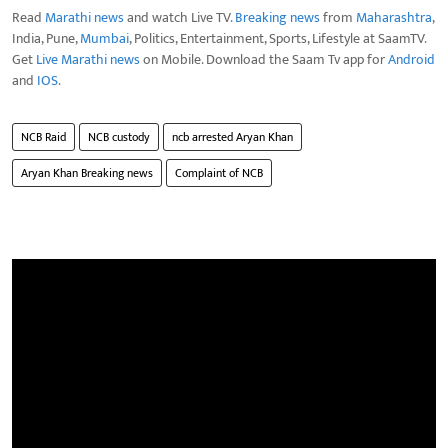
Read
Marathi news
and watch Live TV.
Breaking news
from
Maharashtra
,
India, Pune,
Mumbai
, Politics, Entertainment, Sports, Lifestyle at SaamTV.
Get
Live Marathi news
on Mobile. Download the Saam Tv app for
Android
and
IOS
.
NCB Raid
NCB custody
ncb arrested Aryan Khan
Aryan Khan Breaking news
Complaint of NCB