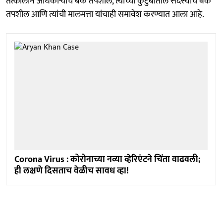
तत्कालीन अधिकाऱ्यांचे बँक तपशील, त्यांच्या कुटुंबातील सदस्यांचे बँक
तपशील आणि त्यांची मालमत्ता यांचाही समावेश करण्यात आला आहे.
Corona Virus : कोरोनाच्या नव्या व्हेरिएंटने चिंता वाढवली;
ही लक्षणे दिसताच वेळीच सावध व्हा!