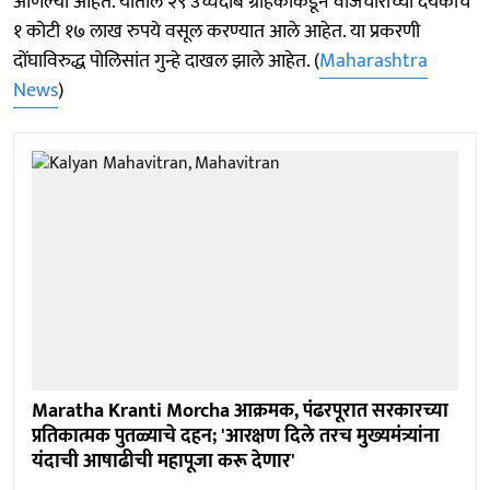
आणल्या आहेत. यातील २९ उच्चदाब ग्राहकांकडून वीजचोरीच्या देयकांचे
१ कोटी १७ लाख रुपये वसूल करण्यात आले आहेत. या प्रकरणी
दोंघाविरुद्ध पोलिसांत गुन्हे दाखल झाले आहेत. (
Maharashtra
News
)
Maratha Kranti Morcha आक्रमक, पंढरपूरात सरकारच्या
प्रतिकात्मक पुतळ्याचे दहन; 'आरक्षण दिले तरच मुख्यमंत्र्यांना
यंदाची आषाढीची महापूजा करू देणार'