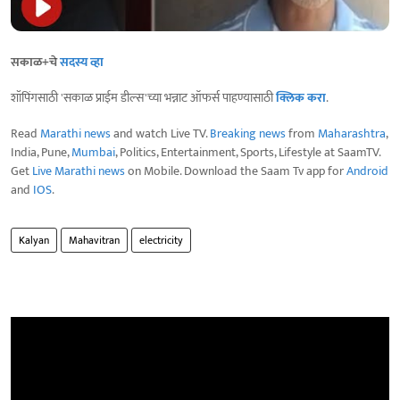
सकाळ+चे
सदस्य व्हा
शॉपिंगसाठी 'सकाळ प्राईम डील्स'च्या भन्नाट ऑफर्स पाहण्यासाठी
क्लिक करा
.
Read
Marathi news
and watch Live TV.
Breaking news
from
Maharashtra
,
India, Pune,
Mumbai
, Politics, Entertainment, Sports, Lifestyle at SaamTV.
Get
Live Marathi news
on Mobile. Download the Saam Tv app for
Android
and
IOS
.
Kalyan
Mahavitran
electricity