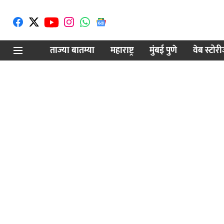
ताज्या बातम्या
महाराष्ट्र
मुंबई पुणे
वेब स्टोर