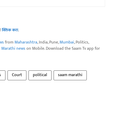
ठी
क्लिक करा
.
ws
from
Maharashtra
, India, Pune,
Mumbai
, Politics,
e Marathi news
on Mobile. Download the Saam Tv app for
s
Court
political
saam marathi