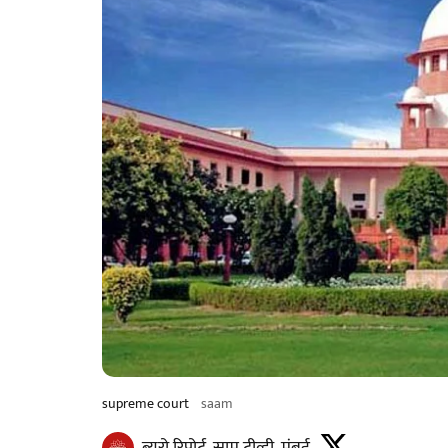
supreme court
saam