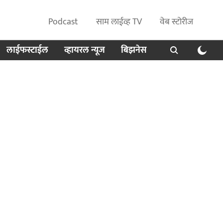
Podcast
साम लाईव्ह TV
वेब स्टोरीज
लाईफस्टाईल
व्हायरल न्यूज
बिझनेस