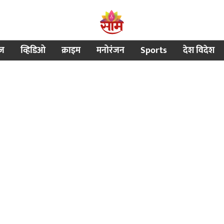
ीज
व्हिडिओ
क्राइम
मनोरंजन
Sports
देश विदेश