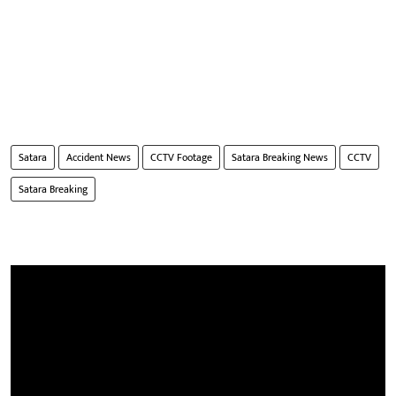
Satara
Accident News
CCTV Footage
Satara Breaking News
CCTV
Satara Breaking