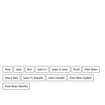
Pune
saam
Rain
saam tv
saam tv news
Flood
Pune News
Heavy Rain
Saam Tv Marathi
saam marathi
Pune News Update
Pune News Marathi