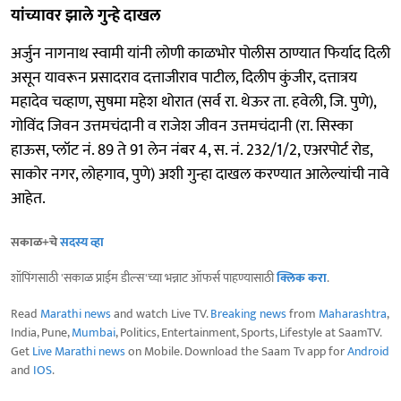
यांच्यावर झाले गुन्हे दाखल
अर्जुन नागनाथ स्वामी यांनी लोणी काळभोर पोलीस ठाण्यात फिर्याद दिली
असून यावरून प्रसादराव दत्ताजीराव पाटील, दिलीप कुंजीर, दत्तात्रय
महादेव चव्हाण, सुषमा महेश थोरात (सर्व रा. थेऊर ता. हवेली, जि. पुणे),
गोविंद जिवन उत्तमचंदानी व राजेश जीवन उत्तमचंदानी (रा. सिस्का
हाऊस, प्लॉट नं. 89 ते 91 लेन नंबर 4, स. नं. 232/1/2, एअरपोर्ट रोड,
साकोर नगर, लोहगाव, पुणे) अशी गुन्हा दाखल करण्यात आलेल्यांची नावे
आहेत.
सकाळ+चे
सदस्य व्हा
शॉपिंगसाठी 'सकाळ प्राईम डील्स'च्या भन्नाट ऑफर्स पाहण्यासाठी
क्लिक करा
.
Read
Marathi news
and watch Live TV.
Breaking news
from
Maharashtra
,
India, Pune,
Mumbai
, Politics, Entertainment, Sports, Lifestyle at SaamTV.
Get
Live Marathi news
on Mobile. Download the Saam Tv app for
Android
and
IOS
.