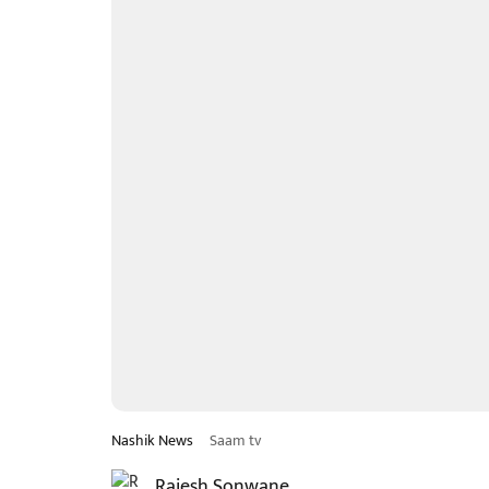
Nashik News
Saam tv
Rajesh Sonwane