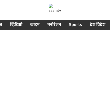
ीज
व्हिडिओ
क्राइम
मनोरंजन
Sports
देश विदेश