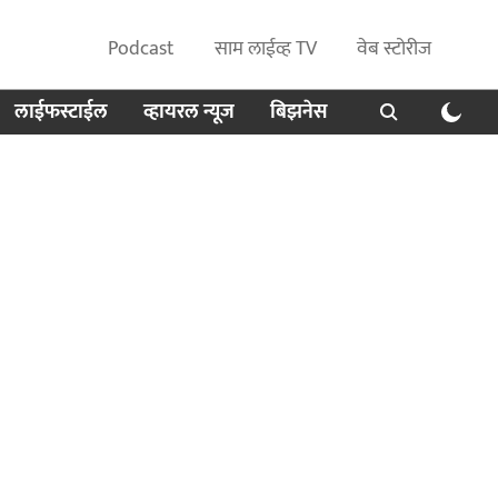
Podcast
साम लाईव्ह TV
वेब स्टोरीज
लाईफस्टाईल
व्हायरल न्यूज
बिझनेस