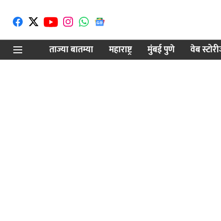
ताज्या बातम्या
महाराष्ट्र
मुंबई पुणे
वेब स्टोर